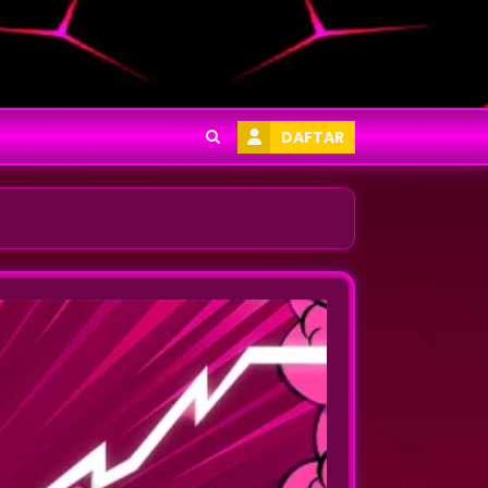
DAFTAR