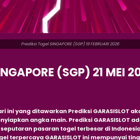
Prediksi Togel SINGAPORE (SGP) 19 FEBRUARI 2026
SINGAPORE (SGP) 21 MEI 2
ri ini yang ditawarkan Prediksi
GARASISLOT
ak
nyiapkan angka main. Prediksi
GARASISLOT
ad
putaran pasaran togel terbesar di Indonesia. Ha
ogel terpercaya
GARASISLOT
ini mempunyai ting