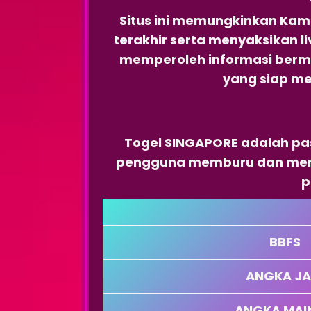
Situs ini memungkinkan Kam
terakhir serta menyaksikan l
memperoleh informasi berm
yang siap m
Togel SINGAPORE adalah pasa
pengguna memburu dan mencar
p
BBFS
ANGKA JA
ANGKA MAI