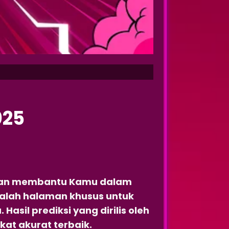
025
an membantu Kamu dalam
alah halaman khusus untuk
sil prediksi yang dirilis oleh
kat akurat terbaik.