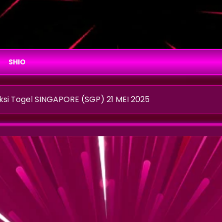
SHIO
ksi Togel SINGAPORE (SGP) 21 MEI 2025