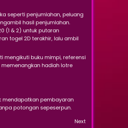
a seperti penjumlahan, peluang
gambil hasil penjumlahan.
20 (1 & 2) untuk putaran
 togel 2D terakhir, lalu ambil
i mengikuti buku mimpi, referensi
uk memenangkan hadiah lotre
k mendapatkan pembayaran
tanpa potongan sepeserpun.
Next