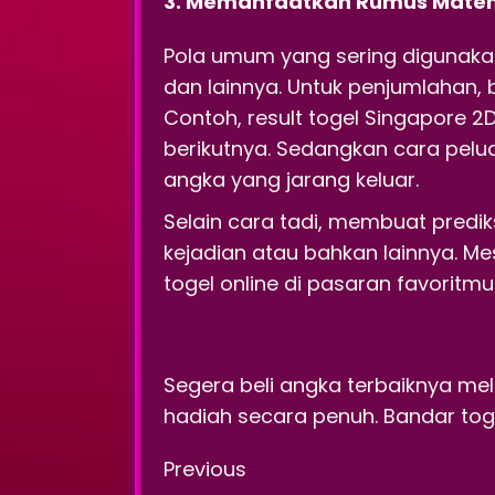
3. Memanfaatkan Rumus Mate
Pola umum yang sering digunaka
dan lainnya. Untuk penjumlahan
Contoh, result togel Singapore 2D
berikutnya. Sedangkan cara pelua
angka yang jarang keluar.
Selain cara tadi, membuat predik
kejadian atau bahkan lainnya. M
togel online di pasaran favoritmu
Segera beli angka terbaiknya mela
hadiah secara penuh. Bandar to
Continue
Previous