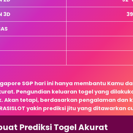
N 3D
39
BAS
 Singapore SGP hari ini hanya membantu Kamu d
 akurat. Pengundian keluaran togel yang dilaku
. Akan tetapi, berdasarkan pengalaman dan ke
RASISLOT
yakin prediksi jitu yang ditawarkan 
at Prediksi Togel Akurat