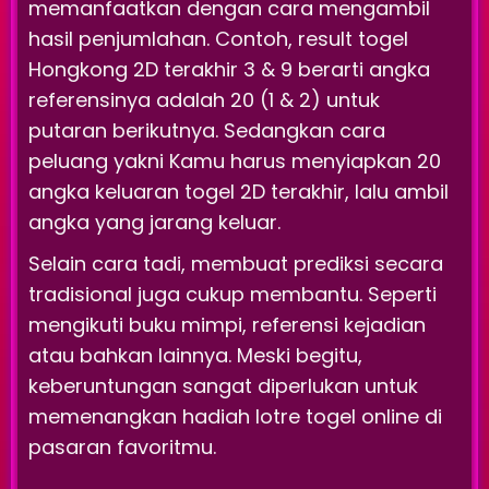
memanfaatkan dengan cara mengambil
hasil penjumlahan. Contoh, result togel
Hongkong 2D terakhir 3 & 9 berarti angka
referensinya adalah 20 (1 & 2) untuk
putaran berikutnya. Sedangkan cara
peluang yakni Kamu harus menyiapkan 20
angka keluaran togel 2D terakhir, lalu ambil
angka yang jarang keluar.
Selain cara tadi, membuat prediksi secara
tradisional juga cukup membantu. Seperti
mengikuti buku mimpi, referensi kejadian
atau bahkan lainnya. Meski begitu,
keberuntungan sangat diperlukan untuk
memenangkan hadiah lotre togel online di
pasaran favoritmu.