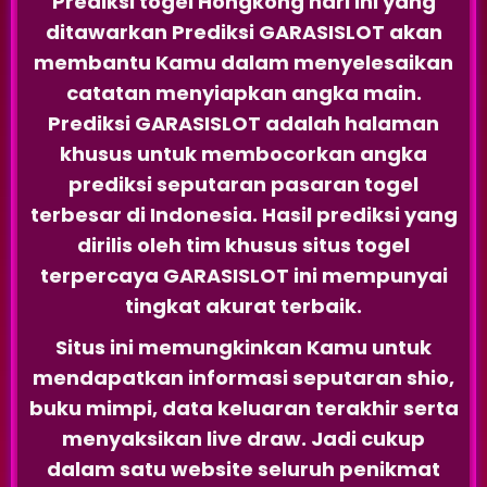
Prediksi togel
Hongkong hari ini yang
ditawarkan Prediksi
GARASISLOT
akan
membantu Kamu dalam menyelesaikan
catatan menyiapkan angka main.
Prediksi
GARASISLOT
adalah halaman
khusus untuk membocorkan angka
prediksi seputaran pasaran togel
terbesar di Indonesia. Hasil prediksi yang
dirilis oleh tim khusus situs togel
terpercaya
GARASISLOT
ini mempunyai
tingkat akurat terbaik.
Situs ini memungkinkan Kamu untuk
mendapatkan informasi seputaran shio,
buku mimpi, data keluaran terakhir serta
menyaksikan live draw. Jadi cukup
dalam satu website seluruh penikmat