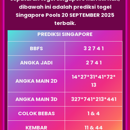
dibawah ini adalah prediksi togel
Singapore Pools 20 SEPTEMBER 2025
terbaik.
PREDIKSI SINGAPORE
BBFS
3 2 7 4 1
ANGKA JADI
2 7 4 1
14*27*31*41*72*
ANGKA MAIN 2D
13
ANGKA MAIN 3D
327*741*213*441
COLOK BEBAS
1 & 4
KEMBAR
11 & 44