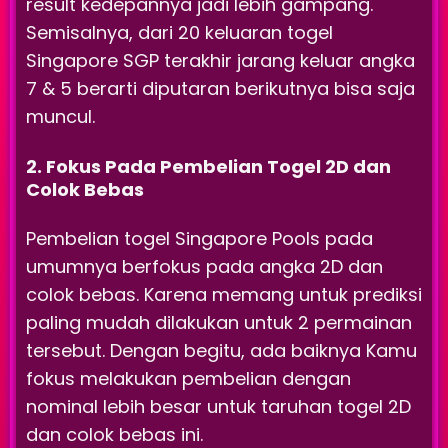
result kedepannya jadi lebih gampang.
Semisalnya, dari 20 keluaran togel
Singapore SGP terakhir jarang keluar angka
7 & 5 berarti diputaran berikutnya bisa saja
muncul.
2. Fokus Pada Pembelian Togel 2D dan
Colok Bebas
Pembelian togel Singapore Pools pada
umumnya berfokus pada angka 2D dan
colok bebas. Karena memang untuk prediksi
paling mudah dilakukan untuk 2 permainan
tersebut. Dengan begitu, ada baiknya Kamu
fokus melakukan pembelian dengan
nominal lebih besar untuk taruhan togel 2D
dan colok bebas ini.