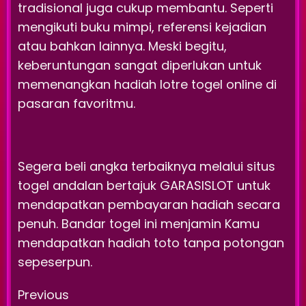
tradisional juga cukup membantu. Seperti
mengikuti buku mimpi, referensi kejadian
atau bahkan lainnya. Meski begitu,
keberuntungan sangat diperlukan untuk
memenangkan hadiah lotre togel online di
pasaran favoritmu.
Segera beli angka terbaiknya melalui situs
togel andalan bertajuk
GARASISLOT
untuk
mendapatkan pembayaran hadiah secara
penuh. Bandar togel ini menjamin Kamu
mendapatkan hadiah toto tanpa potongan
sepeserpun.
Continue
Previous