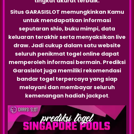
tingkat akurat terbaik.
Situs GARASISLOT memungkinkan Kamu
untuk mendapatkan informasi
seputaran shio, buku mimpi, data
keluaran terakhir serta menyaksikan live
draw. Jadi cukup dalam satu website
seluruh penikmat togel online dapat
memperoleh informasi bermain.
Prediksi
Garasislot
juga memiliki rekomendasi
bandar togel terpercaya yang siap
melayani dan membayar seluruh
kemenangan hadiah jackpot
.