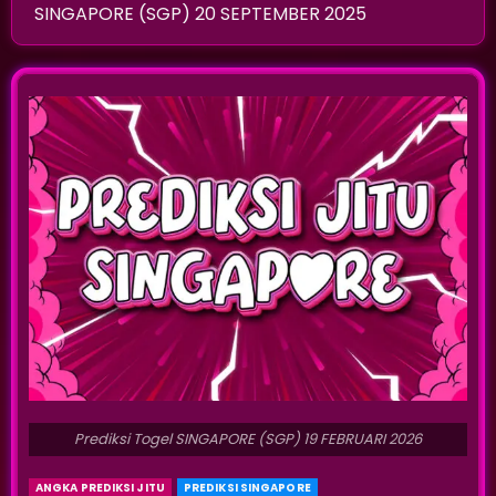
SINGAPORE (SGP) 20 SEPTEMBER 2025
Prediksi Togel SINGAPORE (SGP) 19 FEBRUARI 2026
ANGKA PREDIKSI JITU
PREDIKSI SINGAPORE