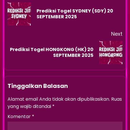
Reading
Prediksi Togel SYDNEY (SDY) 20
Pr
SEPTEMBER 2025
po
Next
Prediksi Togel HONGKONG (HK) 20
Next
SEPTEMBER 2025
post:
Tinggalkan Balasan
Alamat email Anda tidak akan dipublikasikan.
Ruas
yang wajib ditandai
*
Komentar
*