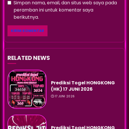
Simpan nama, email, dan situs web saya pada
peramban ini untuk komentar saya
berikutnya.
RELATED NEWS
Prediksi Togel HONGKONG
(HK) 17 JUNI 2026
17 JUNI 2026
Prediksi Togel HONGKONG