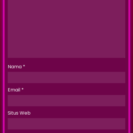
Nama
*
Email
*
Situs Web