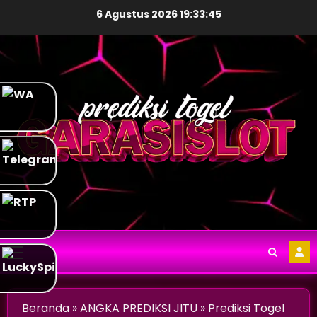
Skip
6 Agustus 2026
19:33:45
to
content
Primary
Menu
Beranda
»
ANGKA PREDIKSI JITU
»
Prediksi Togel