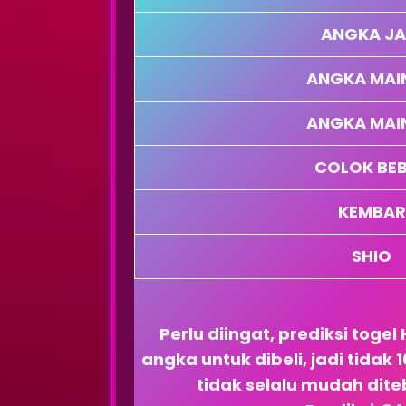
ANGKA JA
ANGKA MAI
ANGKA MAI
COLOK BE
KEMBAR
SHIO
Perlu diingat, prediksi to
angka untuk dibeli, jadi tida
tidak selalu mudah dite