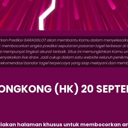
awarkan Prediksi GARASISLOT akan membantu Kamu dalam menyelesaik
mbocorkan angka prediksi seputaran pasaran togel terbesar di Indon
ini mempunyai tingkat akurat terbaik. Situs ini memungkinkan Kamu u
menyaksikan live draw. Jadi cukup dalam satu website seluruh penikm
iki rekomendasi bandar togel terpercaya yang siap melayani dan mem
 HONGKONG (HK) 20 SEPT
akan halaman khusus untuk membocorkan angk