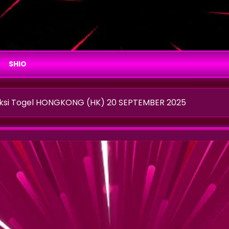
SHIO
iksi Togel HONGKONG (HK) 20 SEPTEMBER 2025