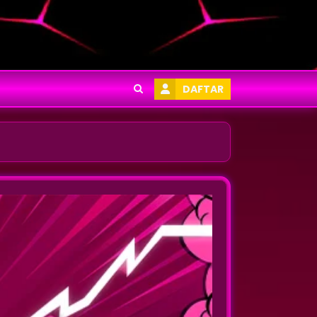
DAFTAR