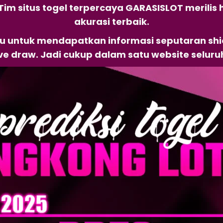
 Tim situs togel terpercaya
GARASISLOT
merilis 
akurasi terbaik.
u untuk mendapatkan informasi seputaran shio
ive draw. Jadi cukup dalam satu website seluru