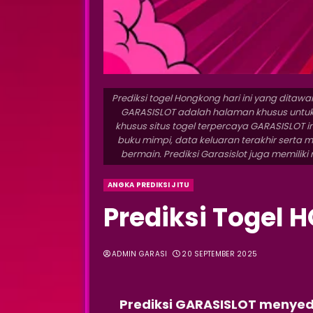
Prediksi togel Hongkong hari ini yang dit
GARASISLOT adalah halaman khusus untuk me
khusus situs togel terpercaya GARASISLOT 
buku mimpi, data keluaran terakhir serta 
bermain. Prediksi Garasislot juga memil
ANGKA PREDIKSI JITU
Prediksi Togel
ADMIN GARASI
20 SEPTEMBER 2025
Prediksi
GARASISLOT
menyedi