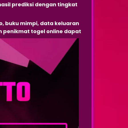
hasil prediksi dengan tingkat
, buku mimpi, data keluaran
h penikmat togel online dapat