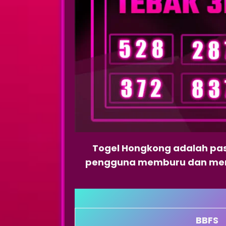
Togel Hongkong
adalah pasa
pengguna memburu dan mencar
BBFS