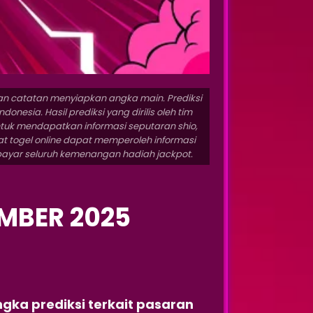
an catatan menyiapkan angka main. Prediksi
esia. Hasil prediksi yang dirilis oleh tim
ntuk mendapatkan informasi seputaran shio,
at togel online dapat memperoleh informasi
bayar seluruh kemenangan hadiah jackpot.
EMBER 2025
a prediksi terkait pasaran