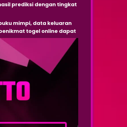
hasil prediksi dengan tingkat
buku mimpi, data keluaran
 penikmat togel online dapat