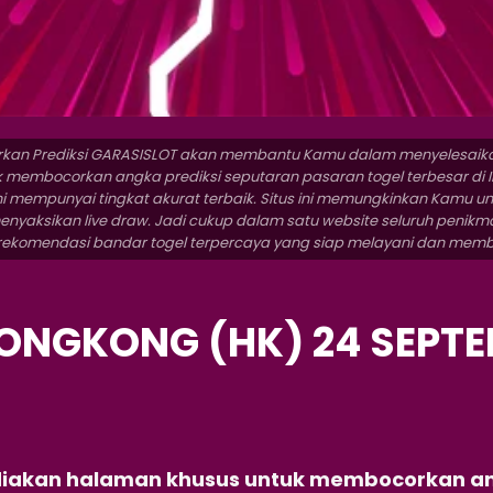
awarkan Prediksi GARASISLOT akan membantu Kamu dalam menyelesaik
mbocorkan angka prediksi seputaran pasaran togel terbesar di Indon
ini mempunyai tingkat akurat terbaik. Situs ini memungkinkan Kamu u
menyaksikan live draw. Jadi cukup dalam satu website seluruh penikm
iki rekomendasi bandar togel terpercaya yang siap melayani dan mem
 HONGKONG (HK) 24 SEPT
akan halaman khusus untuk membocorkan angk