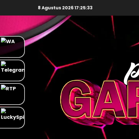
Skip
8 Agustus 2026
17:25:35
to
content