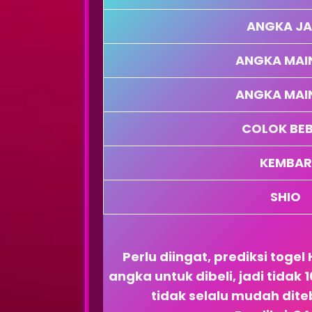
ANGKA JA
ANGKA MAI
ANGKA MAI
COLOK BE
KEMBAR
SHIO
Perlu diingat, prediksi to
angka untuk dibeli, jadi tida
tidak selalu mudah dite