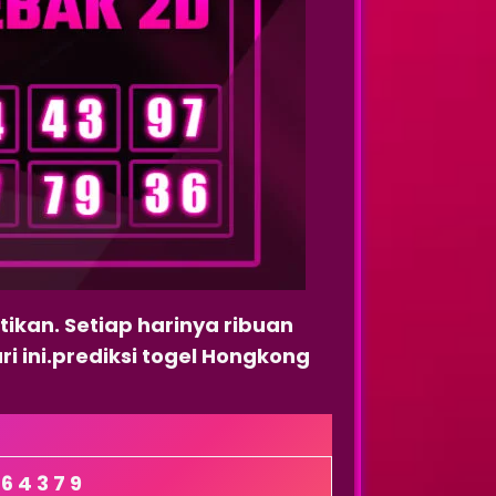
ikan. Setiap harinya ribuan
 ini.prediksi togel Hongkong
6 4 3 7 9