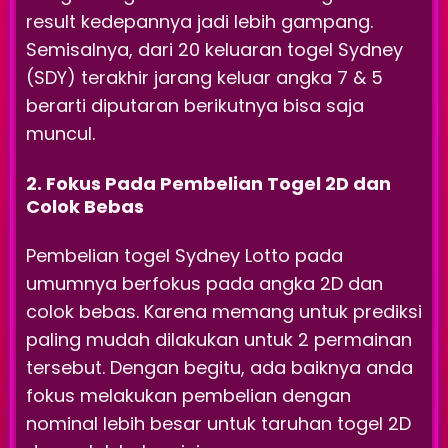
result kedepannya jadi lebih gampang.
Semisalnya, dari 20 keluaran togel Sydney
(SDY) terakhir jarang keluar angka 7 & 5
berarti diputaran berikutnya bisa saja
muncul.
2. Fokus Pada Pembelian Togel 2D dan
Colok Bebas
Pembelian togel Sydney Lotto pada
umumnya berfokus pada angka 2D dan
colok bebas. Karena memang untuk prediksi
paling mudah dilakukan untuk 2 permainan
tersebut. Dengan begitu, ada baiknya anda
fokus melakukan pembelian dengan
nominal lebih besar untuk taruhan togel 2D