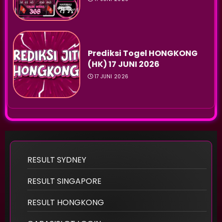
Prediksi Togel HONGKONG
(HK) 17 JUNI 2026
17 JUNI 2026
RESULT SYDNEY
RESULT SINGAPORE
RESULT HONGKONG