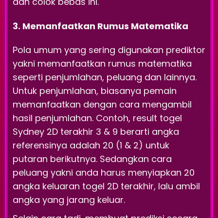
dan colok bebas ini.
3. Memanfaatkan Rumus Matematika
Pola umum yang sering digunakan prediktor
yakni memanfaatkan rumus matematika
seperti penjumlahan, peluang dan lainnya.
Untuk penjumlahan, biasanya pemain
memanfaatkan dengan cara mengambil
hasil penjumlahan. Contoh, result togel
Sydney 2D terakhir 3 & 9 berarti angka
referensinya adalah 20 (1 & 2) untuk
putaran berikutnya. Sedangkan cara
peluang yakni anda harus menyiapkan 20
angka keluaran togel 2D terakhir, lalu ambil
angka yang jarang keluar.