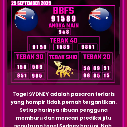
Togel SYDNEY adalah pasaran terlaris
yang hampir tidak pernah tergantikan.
Setiap harinya ribuan pengguna
memburu dan mencari prediksi jitu
seputaran togel Sydney hari ini. Nah,