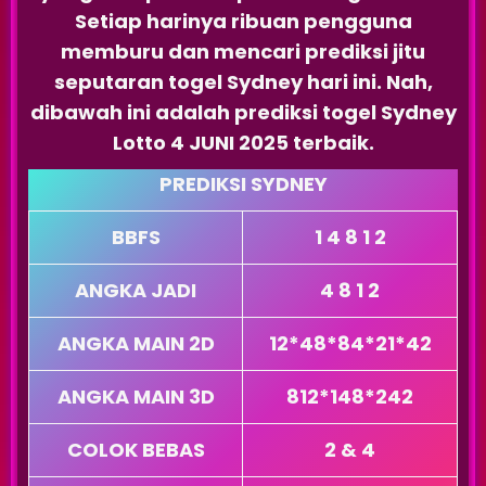
Setiap harinya ribuan pengguna
memburu dan mencari prediksi jitu
seputaran togel Sydney hari ini. Nah,
dibawah ini adalah prediksi togel Sydney
Lotto 4 JUNI 2025 terbaik.
PREDIKSI SYDNEY
BBFS
1 4 8 1 2
ANGKA JADI
4 8 1 2
ANGKA MAIN 2D
12*48*84*21*42
ANGKA MAIN 3D
812*148*242
COLOK BEBAS
2 & 4