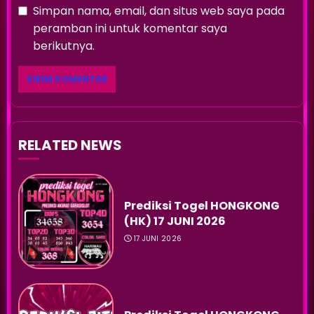
Simpan nama, email, dan situs web saya pada
peramban ini untuk komentar saya
berikutnya.
RELATED NEWS
Prediksi Togel HONGKONG
(HK) 17 JUNI 2026
17 JUNI 2026