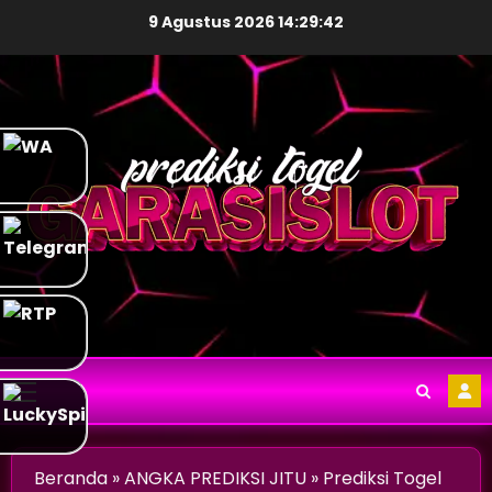
Skip
9 Agustus 2026
14:29:43
to
content
Primary
Menu
Beranda
»
ANGKA PREDIKSI JITU
»
Prediksi Togel