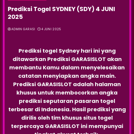
Prediksi Togel SYDNEY (SDY) 4 JUNI
2025
ADMIN GARASI
4 JUNI 2025
Prediksi togel Sydney
hari ini yang
ditawarkan Prediksi
GARASISLOT
akan
membantu Kamu dalam menyelesaikan
catatan menyiapkan angka main.
Prediksi
GARASISLOT
adalah halaman
khusus untuk membocorkan angka
prediksi seputaran pasaran togel
terbesar di Indonesia. Hasil prediksi yang
dirilis oleh tim khusus situs togel
terpercaya
GARASISLOT
ini mempunyai