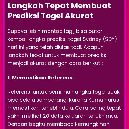
Langkah Tepat Membuat
Prediksi Togel Akurat
Supaya lebih mantap lagi, bisa putar
kembali angka prediksi togel Sydney (SDY)
hari ini yang telah diulas tadi. Adapun
langkah tepat untuk membuat prediksi
menjadi akurat dengan cara berikut :
1. Memastikan Referensi
Referensi untuk pemilihan angka togel tidak
bisa selalu sembarang, karena Kamu harus
memastikan terlebih dulu. Cara paling tepat
yakni melihat 20 data keluaran terakhirnya.
Dengan begitu membaca kemungkinan