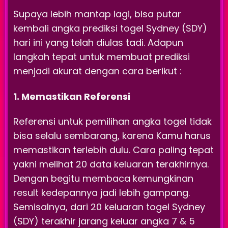
Supaya lebih mantap lagi, bisa putar
kembali angka prediksi togel Sydney (SDY)
hari ini yang telah diulas tadi. Adapun
langkah tepat untuk membuat prediksi
menjadi akurat dengan cara berikut :
1. Memastikan Referensi
Referensi untuk pemilihan angka togel tidak
bisa selalu sembarang, karena Kamu harus
memastikan terlebih dulu. Cara paling tepat
yakni melihat 20 data keluaran terakhirnya.
Dengan begitu membaca kemungkinan
result kedepannya jadi lebih gampang.
Semisalnya, dari 20 keluaran togel Sydney
(SDY) terakhir jarang keluar angka 7 & 5