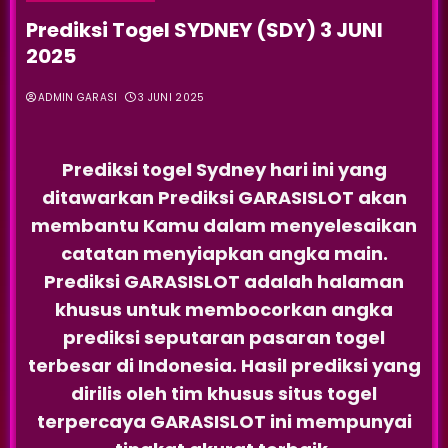
Prediksi Togel SYDNEY (SDY) 3 JUNI
2025
ADMIN GARASI
3 JUNI 2025
Prediksi togel Sydney
hari ini yang
ditawarkan Prediksi
GARASISLOT
akan
membantu Kamu dalam menyelesaikan
catatan menyiapkan angka main.
Prediksi
GARASISLOT
adalah halaman
khusus untuk membocorkan angka
prediksi seputaran pasaran togel
terbesar di Indonesia. Hasil prediksi yang
dirilis oleh tim khusus situs togel
terpercaya
GARASISLOT
ini mempunyai