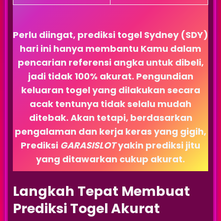
Perlu diingat, prediksi togel Sydney (SDY)
hari ini hanya membantu Kamu dalam
pencarian referensi angka untuk dibeli,
jadi tidak 100% akurat. Pengundian
keluaran togel yang dilakukan secara
acak tentunya tidak selalu mudah
ditebak. Akan tetapi, berdasarkan
pengalaman dan kerja keras yang gigih,
Prediksi
GARASISLOT
yakin prediksi jitu
yang ditawarkan cukup akurat.
Langkah Tepat Membuat
Prediksi Togel Akurat