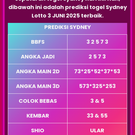
dibawah ini adalah prediksi togel Sydney
Lotto 3 JUNI 2025 terbaik.
PREDIKSI SYDNEY
BBFS
3 2 5 7 3
ANGKA JADI
2 5 7 3
ANGKA MAIN 2D
73*25*52*37*53
ANGKA MAIN 3D
573*325*253
COLOK BEBAS
3 & 5
KEMBAR
33 & 55
SHIO
ULAR