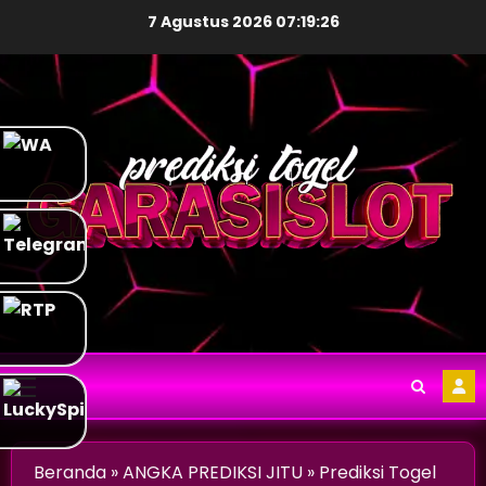
Skip
7 Agustus 2026
07:19:27
to
content
Primary
Menu
Beranda
»
ANGKA PREDIKSI JITU
»
Prediksi Togel