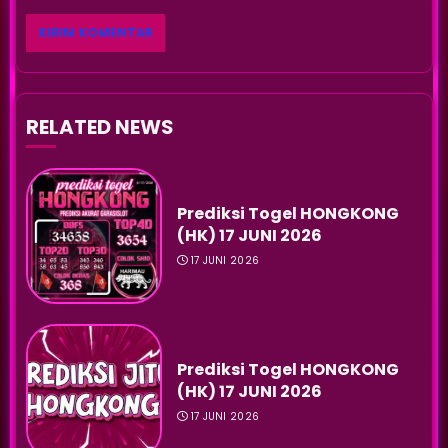
RELATED NEWS
Prediksi Togel HONGKONG
(HK) 17 JUNI 2026
17 JUNI 2026
Prediksi Togel HONGKONG
(HK) 17 JUNI 2026
17 JUNI 2026