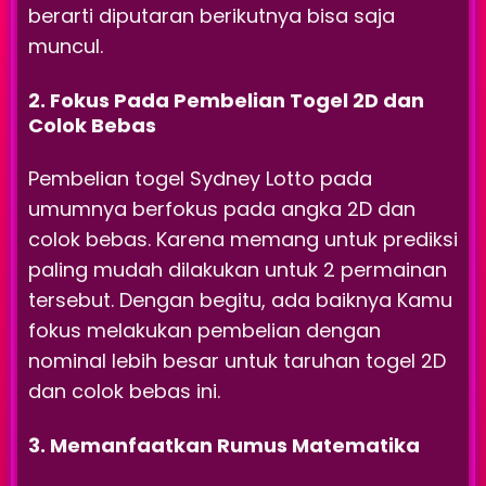
berarti diputaran berikutnya bisa saja
muncul.
2. Fokus Pada Pembelian Togel 2D dan
Colok Bebas
Pembelian togel Sydney Lotto pada
umumnya berfokus pada angka 2D dan
colok bebas. Karena memang untuk prediksi
paling mudah dilakukan untuk 2 permainan
tersebut. Dengan begitu, ada baiknya Kamu
fokus melakukan pembelian dengan
nominal lebih besar untuk taruhan togel 2D
dan colok bebas ini.
3. Memanfaatkan Rumus Matematika