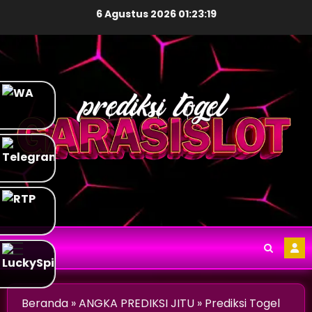
Skip
6 Agustus 2026
01:23:20
to
content
Primary
Menu
Beranda
»
ANGKA PREDIKSI JITU
»
Prediksi Togel