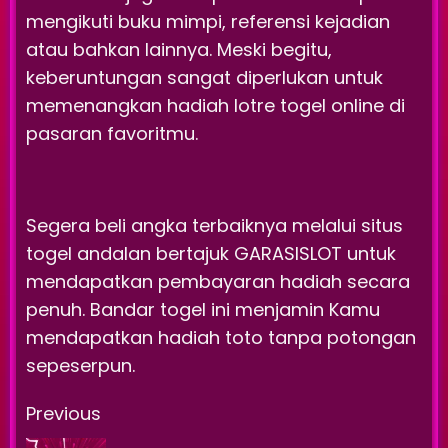
mengikuti buku mimpi, referensi kejadian
atau bahkan lainnya. Meski begitu,
keberuntungan sangat diperlukan untuk
memenangkan hadiah lotre togel online di
pasaran favoritmu.
Segera beli angka terbaiknya melalui situs
togel andalan bertajuk
GARASISLOT
untuk
mendapatkan pembayaran hadiah secara
penuh. Bandar togel ini menjamin Kamu
mendapatkan hadiah toto tanpa potongan
sepeserpun.
Continue
Previous