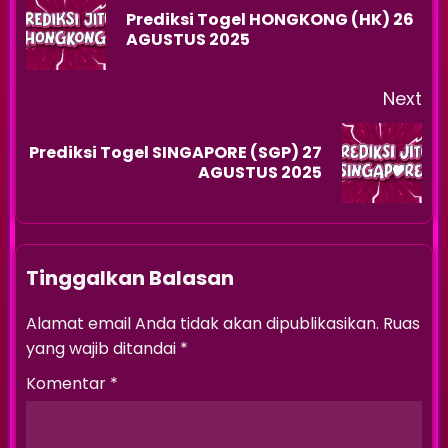
Reading
Prediksi Togel HONGKONG (HK) 26
Pr
AGUSTUS 2025
po
Next
Prediksi Togel SINGAPORE (SGP) 27
Next
AGUSTUS 2025
post:
Tinggalkan Balasan
Alamat email Anda tidak akan dipublikasikan.
Ruas
yang wajib ditandai
*
Komentar
*