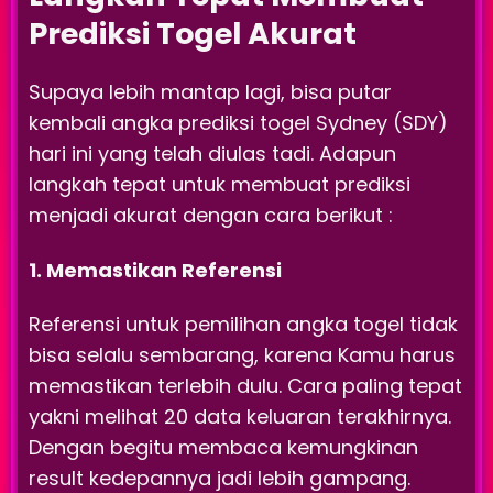
Prediksi Togel Akurat
Supaya lebih mantap lagi, bisa putar
kembali angka prediksi togel Sydney (SDY)
hari ini yang telah diulas tadi. Adapun
langkah tepat untuk membuat prediksi
menjadi akurat dengan cara berikut :
1. Memastikan Referensi
Referensi untuk pemilihan angka togel tidak
bisa selalu sembarang, karena Kamu harus
memastikan terlebih dulu. Cara paling tepat
yakni melihat 20 data keluaran terakhirnya.
Dengan begitu membaca kemungkinan
result kedepannya jadi lebih gampang.