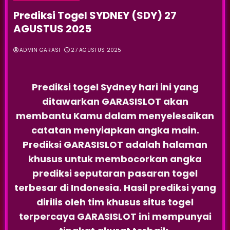
Prediksi Togel SYDNEY (SDY) 27
AGUSTUS 2025
ADMIN GARASI
27 AGUSTUS 2025
Prediksi togel Sydney
hari ini yang
ditawarkan
GARASISLOT
akan
membantu Kamu dalam menyelesaikan
catatan menyiapkan angka main.
Prediksi
GARASISLOT
adalah halaman
khusus untuk membocorkan angka
prediksi seputaran pasaran togel
terbesar di Indonesia. Hasil prediksi yang
dirilis oleh tim khusus situs togel
terpercaya
GARASISLOT
ini mempunyai