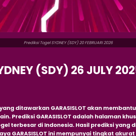
Prediksi Togel SYDNEY (SDY) 20 FEBRUARI 2026
SYDNEY (SDY) 26 JULY 202
i yang ditawarkan
GARASISLOT
akan membantu
in. Prediksi
GARASISLOT
adalah halaman khu
l terbesar di Indonesia. Hasil prediksi yang dir
caya
GARASISLOT
ini mempunyai tingkat akurat 