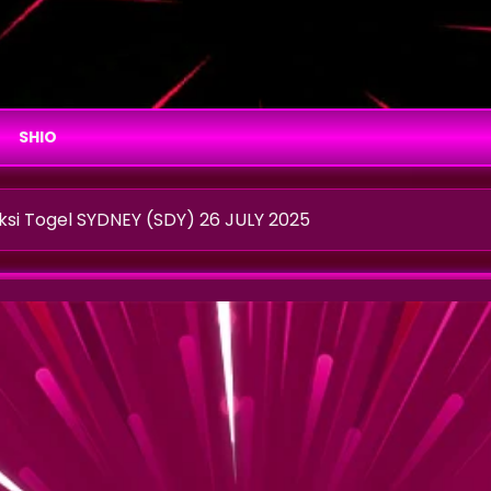
SHIO
ksi Togel SYDNEY (SDY) 26 JULY 2025