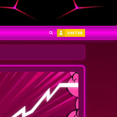
DAFTAR