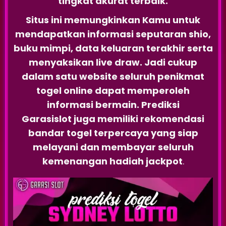
tingkat akurat terbaik.
Situs ini memungkinkan Kamu untuk
mendapatkan informasi seputaran shio,
buku mimpi, data keluaran terakhir serta
menyaksikan live draw. Jadi cukup
dalam satu website seluruh penikmat
togel online dapat memperoleh
informasi bermain.
Prediksi
Garasislot
juga memiliki rekomendasi
bandar togel terpercaya yang siap
melayani dan membayar seluruh
kemenangan hadiah jackpot
.