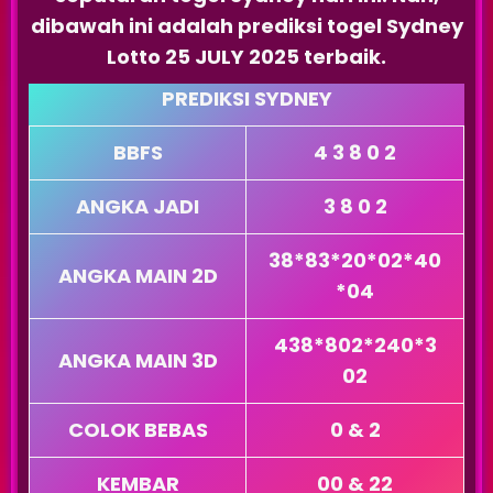
dibawah ini adalah prediksi togel Sydney
Lotto 25 JULY 2025 terbaik.
PREDIKSI SYDNEY
BBFS
4 3 8 0 2
ANGKA JADI
3 8 0 2
38*83*20*02*40
ANGKA MAIN 2D
*04
438*802*240*3
ANGKA MAIN 3D
02
COLOK BEBAS
0 & 2
KEMBAR
00 & 22