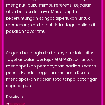
mengikuti buku mimpi, referensi kejadian
atau bahkan lainnya. Meski begitu,
keberuntungan sangat diperlukan untuk
memenangkan hadiah lotre togel online di
pasaran favoritmu.
Segera beli angka terbaiknya melalui situs
togel andalan bertajuk
GARASISLOT
untuk
mendapatkan pembayaran hadiah secara
penuh. Bandar togel ini menjamin Kamu
mendapatkan hadiah toto tanpa potongan
sepeserpun.
Continue
Previous