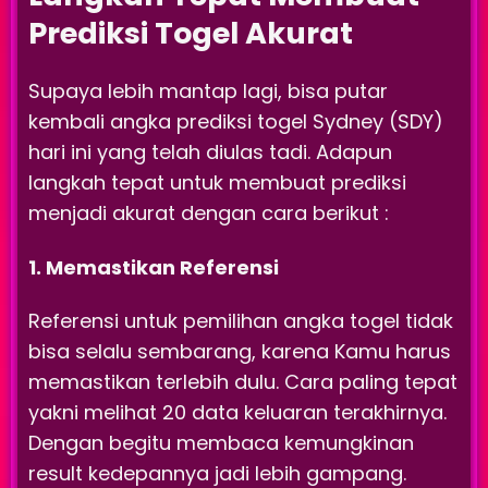
Prediksi Togel Akurat
Supaya lebih mantap lagi, bisa putar
kembali angka prediksi togel Sydney (SDY)
hari ini yang telah diulas tadi. Adapun
langkah tepat untuk membuat prediksi
menjadi akurat dengan cara berikut :
1. Memastikan Referensi
Referensi untuk pemilihan angka togel tidak
bisa selalu sembarang, karena Kamu harus
memastikan terlebih dulu. Cara paling tepat
yakni melihat 20 data keluaran terakhirnya.
Dengan begitu membaca kemungkinan
result kedepannya jadi lebih gampang.