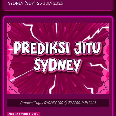
SYDNEY (SDY) 25 JULY 2025
Prediksi Togel SYDNEY (SDY) 20 FEBRUARI 2026
ANGKA PREDIKSI JITU