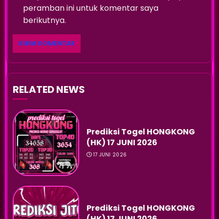
peramban ini untuk komentar saya
berikutnya.
RELATED NEWS
Prediksi Togel HONGKONG
(HK) 17 JUNI 2026
17 JUNI 2026
Prediksi Togel HONGKONG
(HK) 17 JUNI 2026