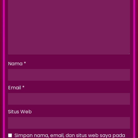
Nama
*
Email
*
Situs Web
Simpan nama, email, dan situs web saya pada