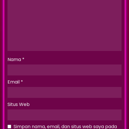
Nama
*
Email
*
Situs Web
Simpan nama, email, dan situs web saya pada