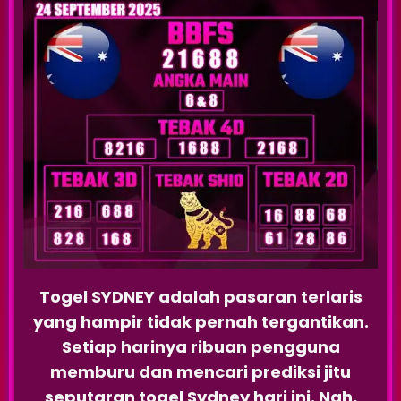
Togel SYDNEY adalah pasaran terlaris
yang hampir tidak pernah tergantikan.
Setiap harinya ribuan pengguna
memburu dan mencari prediksi jitu
seputaran togel Sydney hari ini. Nah,