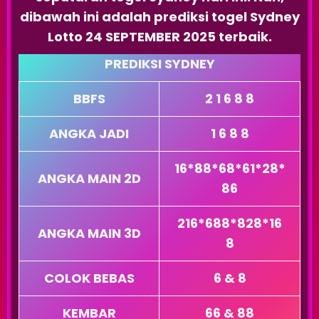
dibawah ini adalah prediksi togel Sydney
Lotto 24 SEPTEMBER 2025 terbaik.
PREDIKSI SYDNEY
BBFS
2 1 6 8 8
ANGKA JADI
1 6 8 8
16*88*68*61*28*
ANGKA MAIN 2D
86
216*688*828*16
ANGKA MAIN 3D
8
COLOK BEBAS
6 & 8
KEMBAR
66 & 88