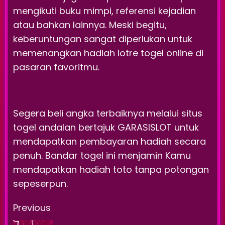
mengikuti buku mimpi, referensi kejadian
atau bahkan lainnya. Meski begitu,
keberuntungan sangat diperlukan untuk
memenangkan hadiah lotre togel online di
pasaran favoritmu.
Segera beli angka terbaiknya melalui situs
togel andalan bertajuk
GARASISLOT
untuk
mendapatkan pembayaran hadiah secara
penuh. Bandar togel ini menjamin Kamu
mendapatkan hadiah toto tanpa potongan
sepeserpun.
Continue
Previous