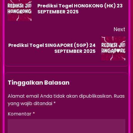
Reading
Prediksi Togel HONGKONG (HK) 23
Pr
SEPTEMBER 2025
po
Next
Prediksi Togel SINGAPORE (SGP) 24
Next
SEPTEMBER 2025
post:
Tinggalkan Balasan
Alamat email Anda tidak akan dipublikasikan.
Ruas
yang wajib ditandai
*
Komentar
*