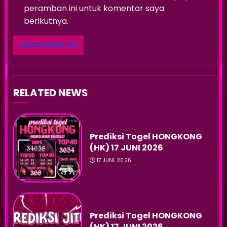
peramban ini untuk komentar saya
berikutnya.
RELATED NEWS
Prediksi Togel HONGKONG
(HK) 17 JUNI 2026
17 JUNI 2026
Prediksi Togel HONGKONG
(HK) 17 JUNI 2026