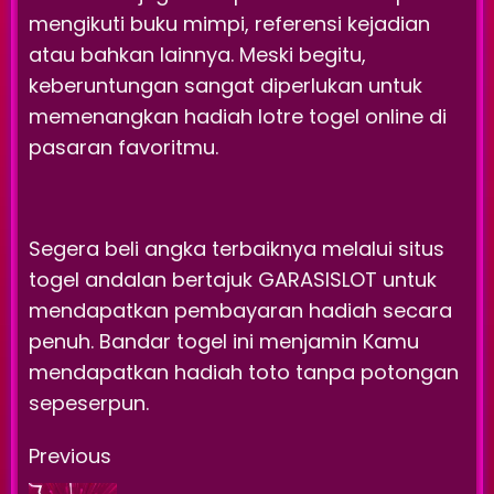
mengikuti buku mimpi, referensi kejadian
atau bahkan lainnya. Meski begitu,
keberuntungan sangat diperlukan untuk
memenangkan hadiah lotre togel online di
pasaran favoritmu.
Segera beli angka terbaiknya melalui situs
togel andalan bertajuk
GARASISLOT
untuk
mendapatkan pembayaran hadiah secara
penuh. Bandar togel ini menjamin Kamu
mendapatkan hadiah toto tanpa potongan
sepeserpun.
Continue
Previous