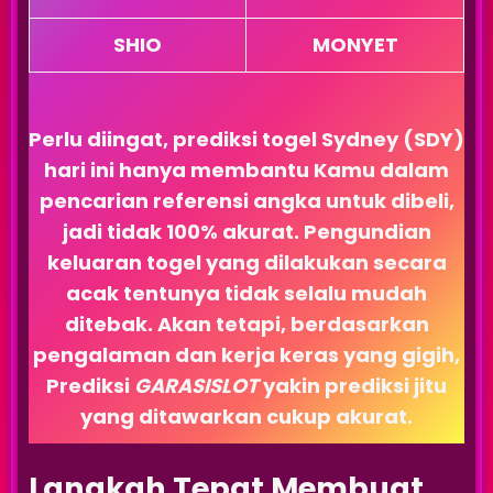
SHIO
MONYET
Perlu diingat, prediksi togel Sydney (SDY)
hari ini hanya membantu Kamu dalam
pencarian referensi angka untuk dibeli,
jadi tidak 100% akurat. Pengundian
keluaran togel yang dilakukan secara
acak tentunya tidak selalu mudah
ditebak. Akan tetapi, berdasarkan
pengalaman dan kerja keras yang gigih,
Prediksi
GARASISLOT
yakin prediksi jitu
yang ditawarkan cukup akurat.
Langkah Tepat Membuat