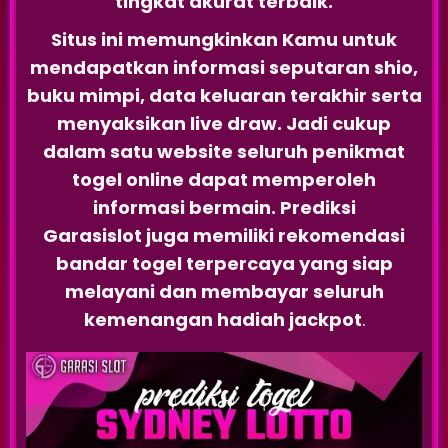
tingkat akurat terbaik.
Situs ini memungkinkan Kamu untuk
mendapatkan informasi seputaran shio,
buku mimpi, data keluaran terakhir serta
menyaksikan live draw. Jadi cukup
dalam satu website seluruh penikmat
togel online dapat memperoleh
informasi bermain.
Prediksi
Garasislot
juga memiliki rekomendasi
bandar togel terpercaya yang siap
melayani dan membayar seluruh
kemenangan hadiah jackpot
.