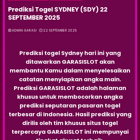
Prediksi Togel SYDNEY (SDY) 22
SEPTEMBER 2025
ADMIN GARASI
22 SEPTEMBER 2025
Prediksi togel Sydney
hari ini yang
ditawarkan
GARASISLOT
akan
membantu Kamu dalam menyelesaikan
catatan menyiapkan angka main.
Prediksi
GARASISLOT
adalah halaman
khusus untuk membocorkan angka
prediksi seputaran pasaran togel
terbesar di Indonesia. Hasil prediksi yang
dirilis oleh tim khusus situs togel
terpercaya
GARASISLOT
ini mempunyai