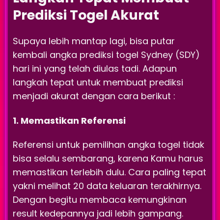
Prediksi Togel Akurat
Supaya lebih mantap lagi, bisa putar
kembali angka prediksi togel Sydney (SDY)
hari ini yang telah diulas tadi. Adapun
langkah tepat untuk membuat prediksi
menjadi akurat dengan cara berikut :
1. Memastikan Referensi
Referensi untuk pemilihan angka togel tidak
bisa selalu sembarang, karena Kamu harus
memastikan terlebih dulu. Cara paling tepat
yakni melihat 20 data keluaran terakhirnya.
Dengan begitu membaca kemungkinan
result kedepannya jadi lebih gampang.