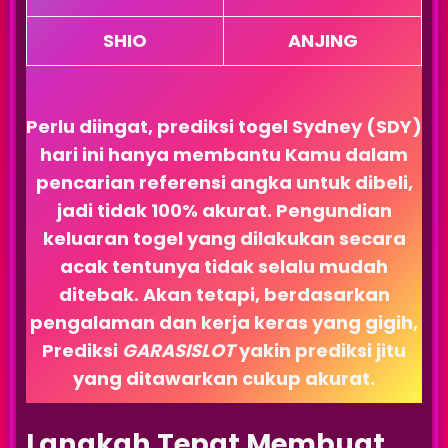
SHIO
ANJING
Perlu diingat, prediksi togel Sydney (SDY)
hari ini hanya membantu Kamu dalam
pencarian referensi angka untuk dibeli,
jadi tidak 100% akurat. Pengundian
keluaran togel yang dilakukan secara
acak tentunya tidak selalu mudah
ditebak. Akan tetapi, berdasarkan
pengalaman dan kerja keras yang gigih,
Prediksi
GARASISLOT
yakin prediksi jitu
yang ditawarkan cukup akurat.
Langkah Tepat Membuat