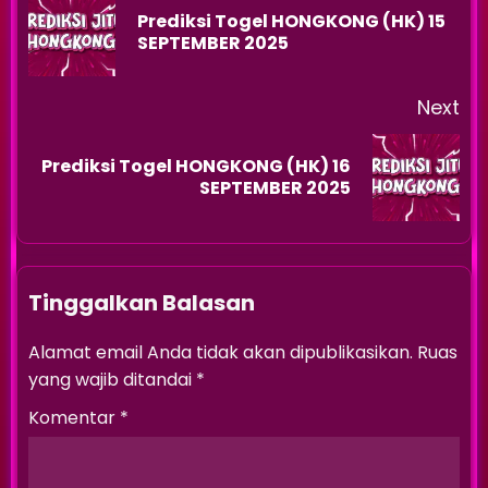
Reading
Prediksi Togel HONGKONG (HK) 15
Pr
SEPTEMBER 2025
po
Next
Prediksi Togel HONGKONG (HK) 16
Next
SEPTEMBER 2025
post:
Tinggalkan Balasan
Alamat email Anda tidak akan dipublikasikan.
Ruas
yang wajib ditandai
*
Komentar
*