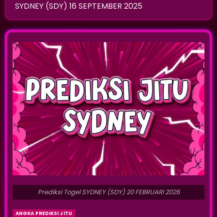
SYDNEY (SDY) 16 SEPTEMBER 2025
Prediksi Togel SYDNEY (SDY) 20 FEBRUARI 2026
ANGKA PREDIKSI JITU