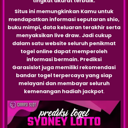
tingkat akurat terbaik.
Situs ini memungkinkan Kamu untuk
mendapatkan informasi seputaran shio,
buku mimpi, data keluaran terakhir serta
menyaksikan live draw. Jadi cukup
dalam satu website seluruh penikmat
togel online dapat memperoleh
informasi bermain.
Prediksi
Garasislot
juga memiliki rekomendasi
bandar togel terpercaya yang siap
melayani dan membayar seluruh
kemenangan hadiah jackpot
.