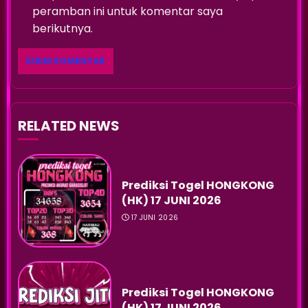
peramban ini untuk komentar saya
berikutnya.
RELATED NEWS
Prediksi Togel HONGKONG
(HK) 17 JUNI 2026
17 JUNI 2026
Prediksi Togel HONGKONG
(HK) 17 JUNI 2026