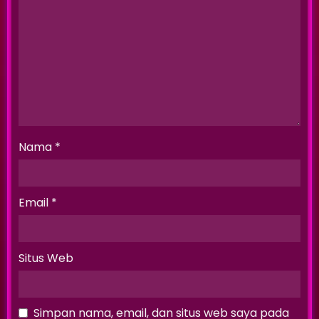
Nama
*
Email
*
Situs Web
Simpan nama, email, dan situs web saya pada