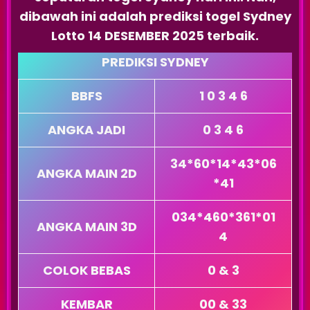
dibawah ini adalah prediksi togel Sydney
Lotto 14 DESEMBER 2025 terbaik.
PREDIKSI SYDNEY
BBFS
1 0 3 4 6
ANGKA JADI
0 3 4 6
34*60*14*43*06
ANGKA MAIN 2D
*41
034*460*361*01
ANGKA MAIN 3D
4
COLOK BEBAS
0 & 3
KEMBAR
00 & 33