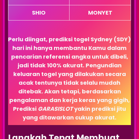
SHIO
MONYET
Perlu diingat, prediksi togel Sydney (SDY)
hari ini hanya membantu Kamu dalam
pencarian referensi angka untuk dibeli,
jadi tidak 100% akurat. Pengundian
keluaran togel yang dilakukan secara
acak tentunya tidak selalu mudah
ditebak. Akan tetapi, berdasarkan
pengalaman dan kerja keras yang gigih,
Prediksi
GARASISLOT
yakin prediksi jitu
yang ditawarkan cukup akurat.
Langkah Tepat Membuat