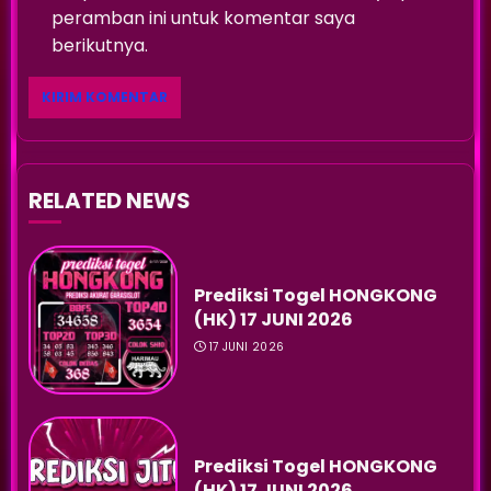
peramban ini untuk komentar saya
berikutnya.
RELATED NEWS
Prediksi Togel HONGKONG
(HK) 17 JUNI 2026
17 JUNI 2026
Prediksi Togel HONGKONG
(HK) 17 JUNI 2026