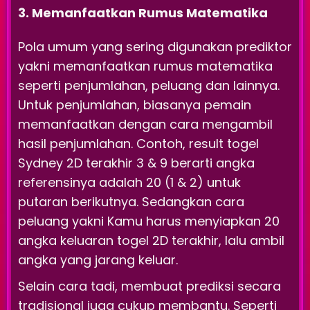
3. Memanfaatkan Rumus Matematika
Pola umum yang sering digunakan prediktor
yakni memanfaatkan rumus matematika
seperti penjumlahan, peluang dan lainnya.
Untuk penjumlahan, biasanya pemain
memanfaatkan dengan cara mengambil
hasil penjumlahan. Contoh, result togel
Sydney 2D terakhir 3 & 9 berarti angka
referensinya adalah 20 (1 & 2) untuk
putaran berikutnya. Sedangkan cara
peluang yakni Kamu harus menyiapkan 20
angka keluaran togel 2D terakhir, lalu ambil
angka yang jarang keluar.
Selain cara tadi, membuat prediksi secara
tradisional juga cukup membantu. Seperti