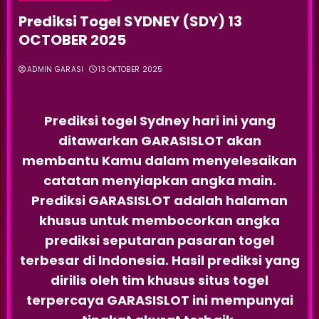
Prediksi Togel SYDNEY (SDY) 13
OCTOBER 2025
ADMIN GARASI
13 OKTOBER 2025
Prediksi togel Sydney
hari ini yang
ditawarkan
GARASISLOT
akan
membantu Kamu dalam menyelesaikan
catatan menyiapkan angka main.
Prediksi
GARASISLOT
adalah halaman
khusus untuk membocorkan angka
prediksi seputaran pasaran togel
terbesar di Indonesia. Hasil prediksi yang
dirilis oleh tim khusus situs togel
terpercaya
GARASISLOT
ini mempunyai