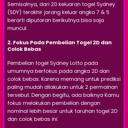
Semisalnya, dari 20 keluaran togel Sydney
(SDY) terakhir jarang keluar angka 7 & 5
berarti diputaran berikutnya bisa saja
muncul.
2. Fokus Pada Pembelian Togel 2D dan
Colok Bebas
Pembelian togel Sydney Lotto pada
umumnya berfokus pada angka 2D dan
colok bebas. Karena memang untuk prediksi
paling mudah dilakukan untuk 2 permainan
tersebut. Dengan begitu, ada baiknya Kamu
fokus melakukan pembelian dengan
nominal lebih besar untuk taruhan togel 2D
dan colok bebas ini.