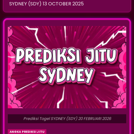
SYDNEY (SDY) 13 OCTOBER 2025
Prediksi Togel SYDNEY (SDY) 20 FEBRUARI 2026
ANGKA PREDIKSI JITU