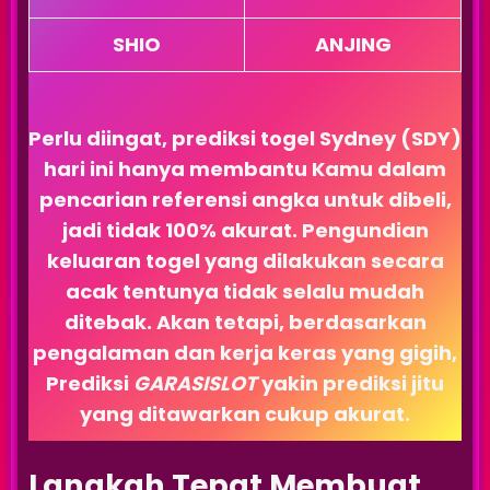
SHIO
ANJING
Perlu diingat, prediksi togel Sydney (SDY)
hari ini hanya membantu Kamu dalam
pencarian referensi angka untuk dibeli,
jadi tidak 100% akurat. Pengundian
keluaran togel yang dilakukan secara
acak tentunya tidak selalu mudah
ditebak. Akan tetapi, berdasarkan
pengalaman dan kerja keras yang gigih,
Prediksi
GARASISLOT
yakin prediksi jitu
yang ditawarkan cukup akurat.
Langkah Tepat Membuat