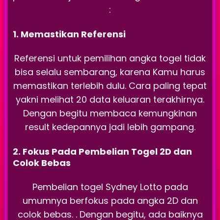
:
1. Memastikan Referensi
Referensi untuk pemilihan angka togel tidak
bisa selalu sembarang, karena Kamu harus
memastikan terlebih dulu. Cara paling tepat
yakni melihat 20 data keluaran terakhirnya.
Dengan begitu membaca kemungkinan
result kedepannya jadi lebih gampang.
2. Fokus Pada Pembelian Togel 2D dan
Colok Bebas
Pembelian togel Sydney Lotto pada
umumnya berfokus pada angka 2D dan
colok bebas. . Dengan begitu, ada baiknya