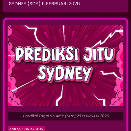
SYDNEY (SDY) 11 FEBRUARI 2026
Prediksi Togel SYDNEY (SDY) 20 FEBRUARI 2026
ANGKA PREDIKSI JITU