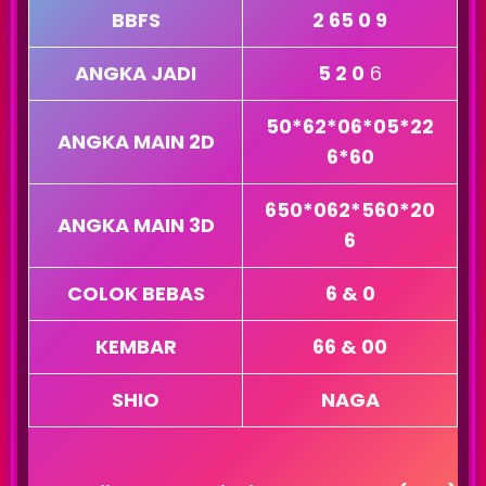
BBFS
2 65 0 9
ANGKA JADI
5 2 0
6
50*62*06*05*22
ANGKA MAIN 2D
6*60
650*062*560*20
ANGKA MAIN 3D
6
COLOK BEBAS
6 & 0
KEMBAR
66 & 00
SHIO
NAGA