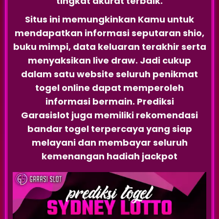
tingkat akurat terbaik.
Situs ini memungkinkan Kamu untuk
mendapatkan informasi seputaran shio,
buku mimpi, data keluaran terakhir serta
menyaksikan live draw. Jadi cukup
dalam satu website seluruh penikmat
togel online dapat memperoleh
informasi bermain.
Prediksi
Garasislot
juga memiliki rekomendasi
bandar togel terpercaya yang siap
melayani dan membayar seluruh
kemenangan hadiah jackpot