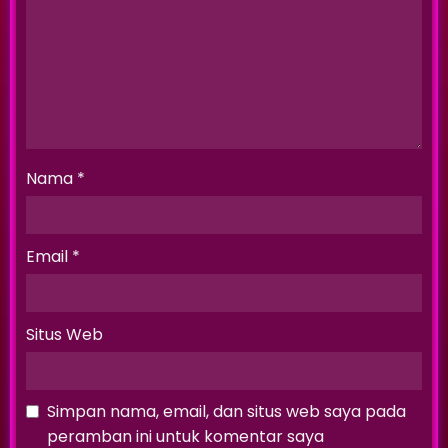
Nama
*
Email
*
Situs Web
Simpan nama, email, dan situs web saya pada
peramban ini untuk komentar saya