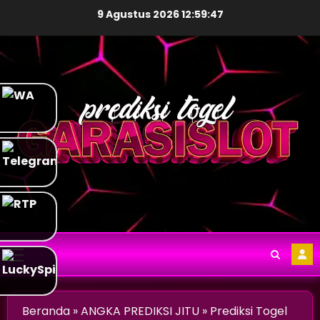
Skip
9 Agustus 2026
12:59:48
to
content
Primary
Menu
Beranda
»
ANGKA PREDIKSI JITU
»
Prediksi Togel