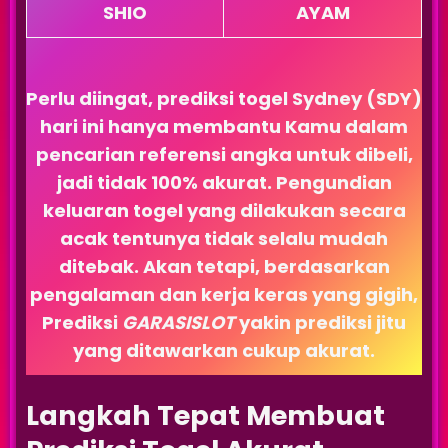
SHIO
AYAM
Perlu diingat, prediksi togel Sydney (SDY)
hari ini hanya membantu Kamu dalam
pencarian referensi angka untuk dibeli,
jadi tidak 100% akurat. Pengundian
keluaran togel yang dilakukan secara
acak tentunya tidak selalu mudah
ditebak. Akan tetapi, berdasarkan
pengalaman dan kerja keras yang gigih,
Prediksi
GARASISLOT
yakin prediksi jitu
yang ditawarkan cukup akurat.
Langkah Tepat Membuat