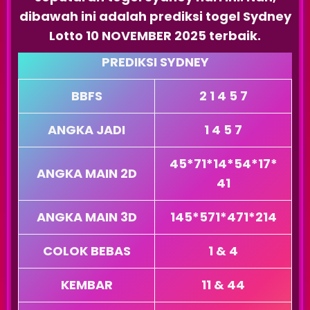
dibawah ini adalah prediksi togel Sydney
Lotto 10 NOVEMBER 2025 terbaik.
PREDIKSI SYDNEY
BBFS
2 1 4 5 7
ANGKA JADI
1 4 5 7
45*71*14*54*17*
ANGKA MAIN 2D
41
ANGKA MAIN 3D
145*571*471*214
COLOK BEBAS
1 & 4
KEMBAR
11 & 44