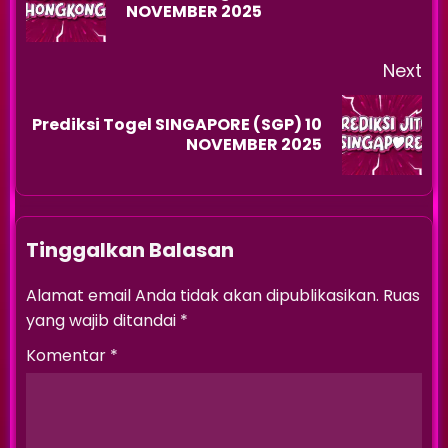
NOVEMBER 2025
po
Next
Prediksi Togel SINGAPORE (SGP) 10
Next
NOVEMBER 2025
post:
Tinggalkan Balasan
Alamat email Anda tidak akan dipublikasikan.
Ruas
yang wajib ditandai
*
Komentar
*