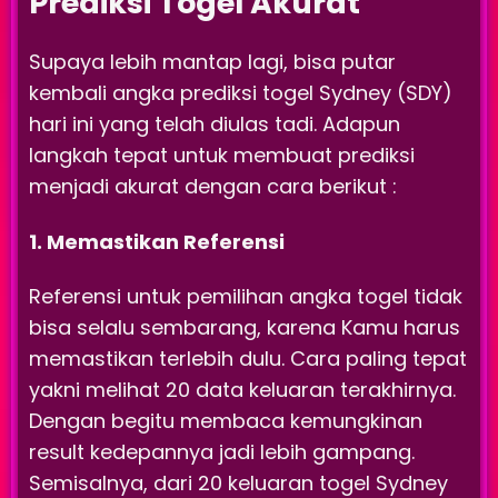
Prediksi Togel Akurat
Supaya lebih mantap lagi, bisa putar
kembali angka prediksi togel Sydney (SDY)
hari ini yang telah diulas tadi. Adapun
langkah tepat untuk membuat prediksi
menjadi akurat dengan cara berikut :
1. Memastikan Referensi
Referensi untuk pemilihan angka togel tidak
bisa selalu sembarang, karena Kamu harus
memastikan terlebih dulu. Cara paling tepat
yakni melihat 20 data keluaran terakhirnya.
Dengan begitu membaca kemungkinan
result kedepannya jadi lebih gampang.
Semisalnya, dari 20 keluaran togel Sydney