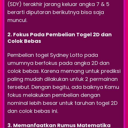
(SDY) terakhir jarang keluar angka 7 & 5
berarti diputaran berikutnya bisa saja
muncul.
2. Fokus Pada Pembelian Togel 2D dan
Colok Bebas
Pembelian togel Sydney Lotto pada
umumnya berfokus pada angka 2D dan
colok bebas. Karena memang untuk prediksi
paling mudah dilakukan untuk 2 permainan
tersebut. Dengan begitu, ada baiknya Kamu
fokus melakukan pembelian dengan
nominal lebih besar untuk taruhan togel 2D
dan colok bebas ini.
3. Memanfaatkan Rumus Matematika