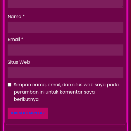
Nama
*
Email
*
Situs Web
Simpan nama, email, dan situs web saya pada
peramban ini untuk komentar saya
berikutnya.