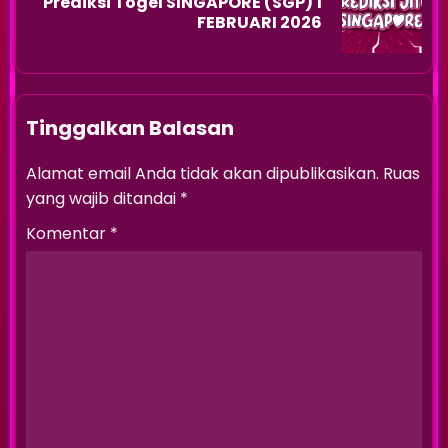
Prediksi Togel SINGAPORE (SGP) 1
Next
FEBRUARI 2026
post:
Tinggalkan Balasan
Alamat email Anda tidak akan dipublikasikan.
Ruas
yang wajib ditandai
*
Komentar
*