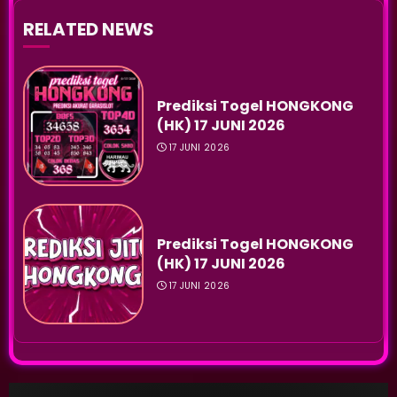
RELATED NEWS
Prediksi Togel HONGKONG
(HK) 17 JUNI 2026
17 JUNI 2026
Prediksi Togel HONGKONG
(HK) 17 JUNI 2026
17 JUNI 2026