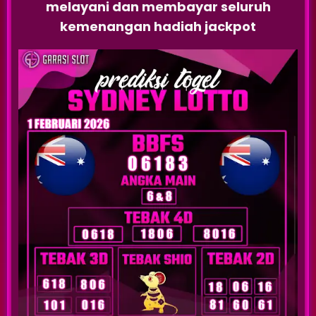
melayani dan membayar seluruh
kemenangan hadiah jackpot