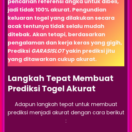
pencarian referensi angka untuk dibeli,
jadi tidak 100% akurat. Pengundian
keluaran togel yang dilakukan secara
acak tentunya tidak selalu mudah
ditebak. Akan tetapi, berdasarkan
pengalaman dan kerja keras yang gigih,
Prediksi
GARASISLOT
yakin prediksi jitu
yang ditawarkan cukup akurat.
Langkah Tepat Membuat
Prediksi Togel Akurat
Adapun langkah tepat untuk membuat
prediksi menjadi akurat dengan cara berikut
: