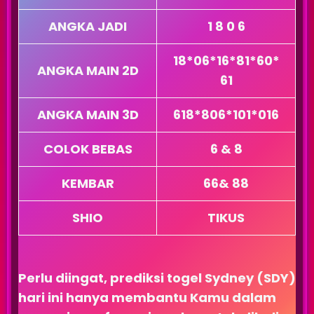
ANGKA JADI
1 8 0 6
18*06*16*81*60*
ANGKA MAIN 2D
61
ANGKA MAIN 3D
618*806*101*016
COLOK BEBAS
6 & 8
KEMBAR
66& 88
SHIO
TIKUS
Perlu diingat, prediksi togel Sydney (SDY)
hari ini hanya membantu Kamu dalam