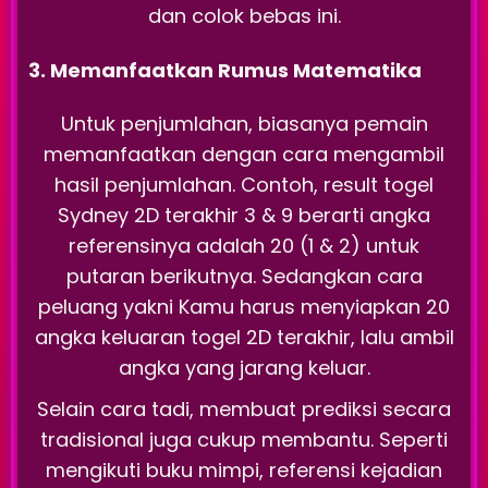
dan colok bebas ini.
3. Memanfaatkan Rumus Matematika
Untuk penjumlahan, biasanya pemain
memanfaatkan dengan cara mengambil
hasil penjumlahan. Contoh, result togel
Sydney 2D terakhir 3 & 9 berarti angka
referensinya adalah 20 (1 & 2) untuk
putaran berikutnya. Sedangkan cara
peluang yakni Kamu harus menyiapkan 20
angka keluaran togel 2D terakhir, lalu ambil
angka yang jarang keluar.
Selain cara tadi, membuat prediksi secara
tradisional juga cukup membantu. Seperti
mengikuti buku mimpi, referensi kejadian