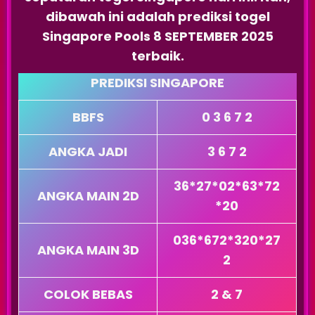
dibawah ini adalah prediksi togel
Singapore Pools 8 SEPTEMBER 2025
terbaik.
PREDIKSI SINGAPORE
BBFS
0 3 6 7 2
ANGKA JADI
3 6 7 2
36*27*02*63*72
ANGKA MAIN 2D
*20
036*672*320*27
ANGKA MAIN 3D
2
COLOK BEBAS
2 & 7