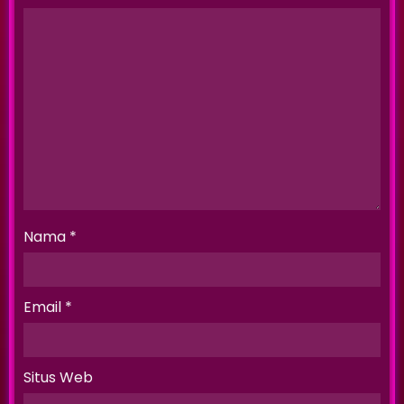
Nama
*
Email
*
Situs Web