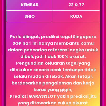
KEMBAR
22 & 77
SHIO
KUDA
Perlu diingat, prediksi togel Singapore
SGP hari ini hanya membantu Kamu
dalam pencarian referensi angka untuk
dibeli, jadi tidak 100% akurat.
Pengundian keluaran togel yang
dilakukan secara acak tentunya tidak
selalu mudah ditebak. Akan tetapi,
berdasarkan pengalaman dan kerja
keras yang gigih,
Prediksi
GARASISLOT
yakin prediksi jitu
yang ditawarkan cukup akurat
.