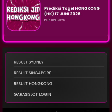
Prediksi Togel HONGKONG
(HK) 17 JUNI 2026
17 JUNI 2026
RESULT SYDNEY
RESULT SINGAPORE
RESULT HONGKONG
GARASISLOT LOGIN