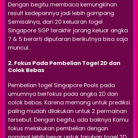
Dengan begitu membaca kemungkinan
result kedepannya jadi lebih gampang.
Semisalnya, dari 20 keluaran togel
Singapore SGP terakhir jarang keluar angka
7 & 5 berarti diputaran berikutnya bisa saja
muncul.
2. Fokus Pada Pembelian Togel 2D dan
Colok Bebas
Pembelian togel Singapore Pools pada
umumnya berfokus pada angka 2D dan
colok bebas. Karena memang untuk prediksi
paling mudah dilakukan untuk 2 permainan
tersebut. Dengan begitu, ada baiknya Kamu
fokus melakukan pembelian dengan
nominal lebih besar untuk taruhan togel 2D