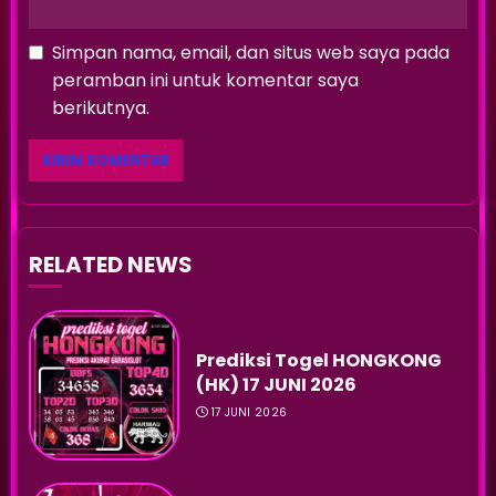
Simpan nama, email, dan situs web saya pada
peramban ini untuk komentar saya
berikutnya.
RELATED NEWS
Prediksi Togel HONGKONG
(HK) 17 JUNI 2026
17 JUNI 2026