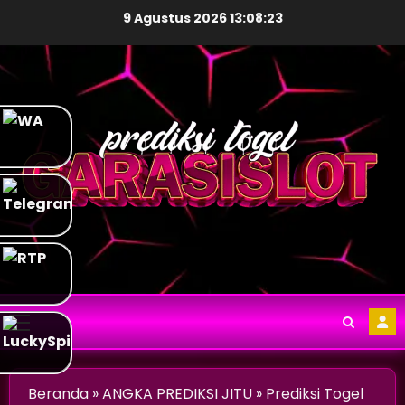
Skip
9 Agustus 2026
13:08:23
to
content
Primary
Menu
Beranda
»
ANGKA PREDIKSI JITU
»
Prediksi Togel