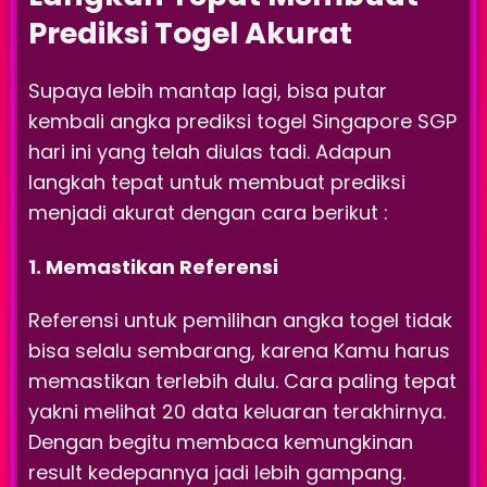
Prediksi Togel Akurat
Supaya lebih mantap lagi, bisa putar
kembali angka prediksi togel Singapore SGP
hari ini yang telah diulas tadi. Adapun
langkah tepat untuk membuat prediksi
menjadi akurat dengan cara berikut :
1. Memastikan Referensi
Referensi untuk pemilihan angka togel tidak
bisa selalu sembarang, karena Kamu harus
memastikan terlebih dulu. Cara paling tepat
yakni melihat 20 data keluaran terakhirnya.
Dengan begitu membaca kemungkinan
result kedepannya jadi lebih gampang.