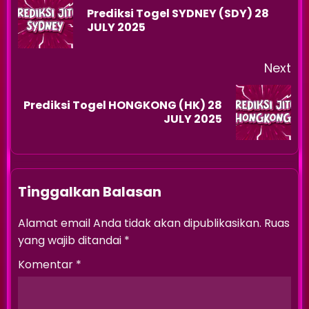
Reading
Prediksi Togel SYDNEY (SDY) 28
Pr
JULY 2025
po
Next
Prediksi Togel HONGKONG (HK) 28
Next
JULY 2025
post:
Tinggalkan Balasan
Alamat email Anda tidak akan dipublikasikan.
Ruas
yang wajib ditandai
*
Komentar
*