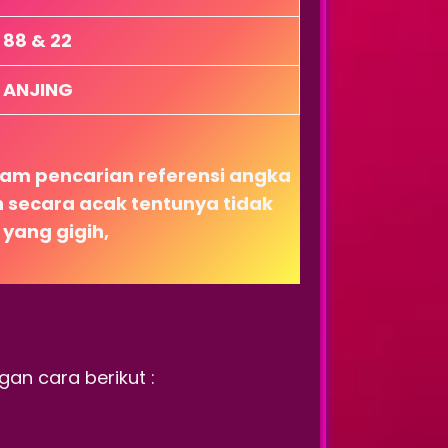
88 & 22
ANJING
alam pencarian referensi angka
an secara acak tentunya tidak
yang gigih,
an cara berikut :