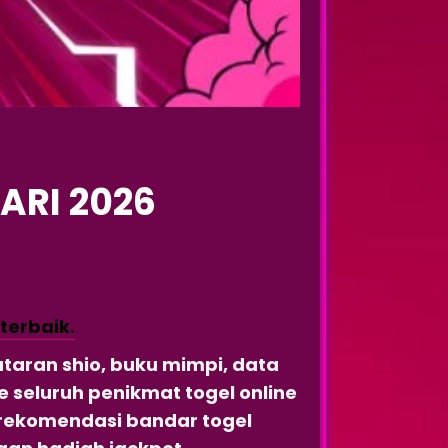
ARI 2026
terbaik.
aran shio, buku mimpi, data
e seluruh penikmat togel online
 rekomendasi bandar togel