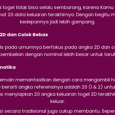
a togel tidak bisa selalu sembarang, karena Kamu 
ihat 20 data keluaran terakhirnya. Dengan begit
kedepannya jadi lebih gampang.
 2D dan Colok Bebas
ols pada umumnya berfokus pada angka 2D dan co
embelian dengan nominal lebih besar untuk taruha
matika
pemain memanfaatkan dengan cara mengambil hasi
9 berarti angka referensinya adalah 20 (1 & 2) un
s menyiapkan 20 angka keluaran togel 2D terakhir,
keluar.
si secara tradisional juga cukup membantu. Sepert