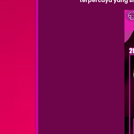
terpercaya yang s