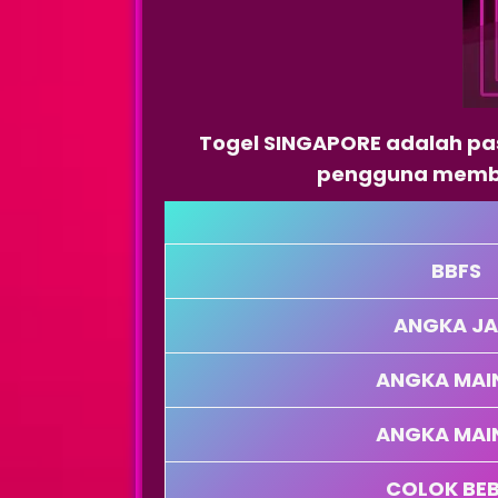
Togel SINGAPORE adalah pasa
pengguna memburu
BBFS
ANGKA JA
ANGKA MAI
ANGKA MAI
COLOK BE