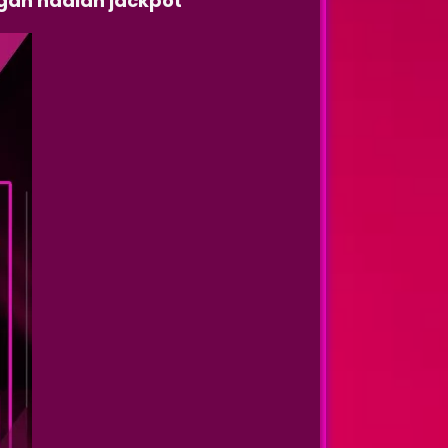
gan hadiah jackpot