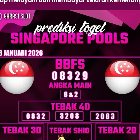
iap melayani dan membayar seluruh kemenan