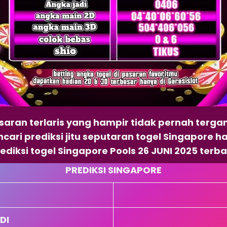
ran terlaris yang hampir tidak pernah tergan
 prediksi jitu seputaran togel Singapore hari
ediksi togel Singapore Pools 26 JUNI 2025 terba
PREDIKSI SINGAPORE
DI