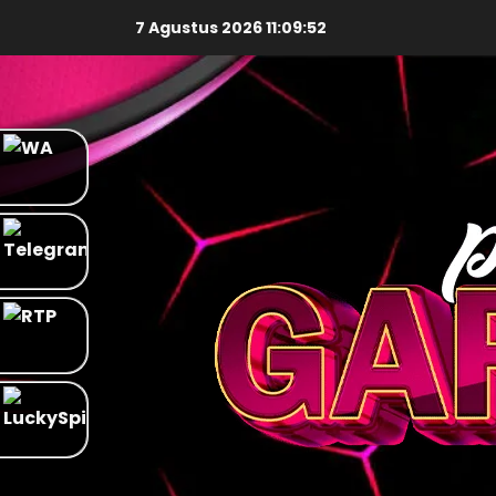
Skip
7 Agustus 2026
11:09:53
to
content