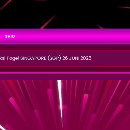
SHIO
ksi Togel SINGAPORE (SGP) 26 JUNI 2025