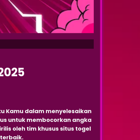
 2025
u Kamu dalam menyelesaikan
sus untuk membocorkan angka
ilis oleh tim khusus situs togel
terbaik.