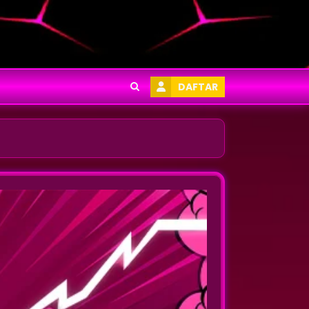
DAFTAR