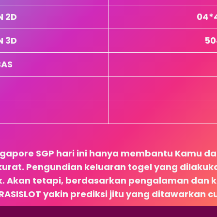
N 2D
04*
N 3D
50
BAS
 Singapore SGP hari ini hanya membantu Kamu d
 akurat. Pengundian keluaran togel yang dilaku
. Akan tetapi, berdasarkan pengalaman dan ke
RASISLOT
yakin prediksi jitu yang ditawarkan 