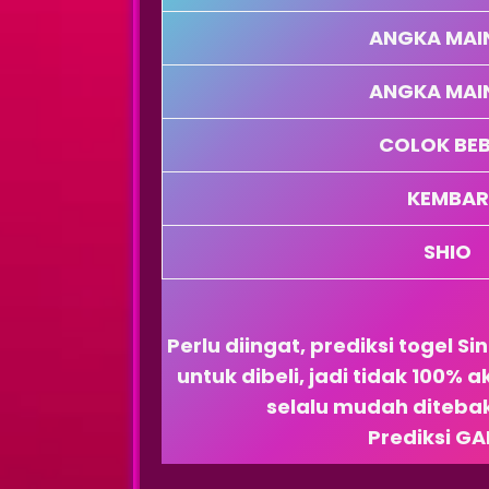
ANGKA MAI
ANGKA MAI
COLOK BE
KEMBAR
SHIO
Perlu diingat, prediksi togel
untuk dibeli, jadi tidak 100%
selalu mudah ditebak
Prediksi
GA