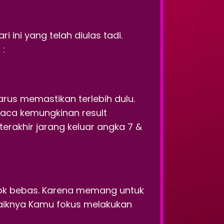
 ini yang telah diulas tadi.
 :
arus memastikan terlebih dulu.
baca kemungkinan result
erakhir jarang keluar angka 7 &
ok bebas. Karena memang untuk
baiknya Kamu fokus melakukan