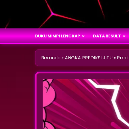
BUKU MIMPI LENGKAP
DATA RESULT
Beranda
»
ANGKA PREDIKSI JITU
»
Predi