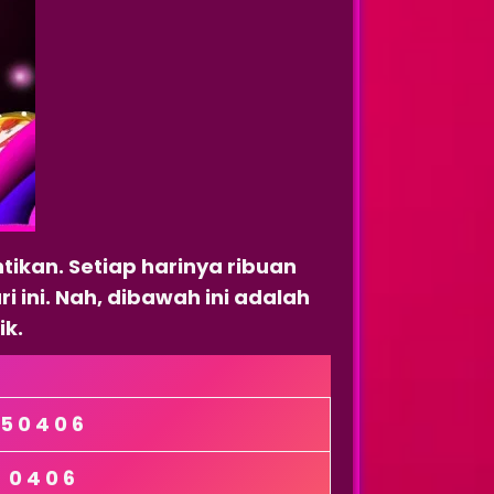
tikan. Setiap harinya ribuan
 ini. Nah, dibawah ini adalah
ik.
5 0 4 0 6
0 4 0 6