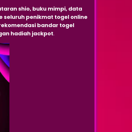
aran shio, buku mimpi, data
e seluruh penikmat togel online
 rekomendasi bandar togel
an hadiah jackpot
.