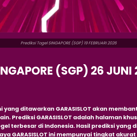
Prediksi Togel SINGAPORE (SGP) 19 FEBRUARI 2026
SINGAPORE (SGP) 26 JUNI
ini yang ditawarkan
GARASISLOT
akan membant
in. Prediksi
GARASISLOT
adalah halaman khu
l terbesar di Indonesia. Hasil prediksi yang dir
caya
GARASISLOT
ini mempunyai tingkat akurat 