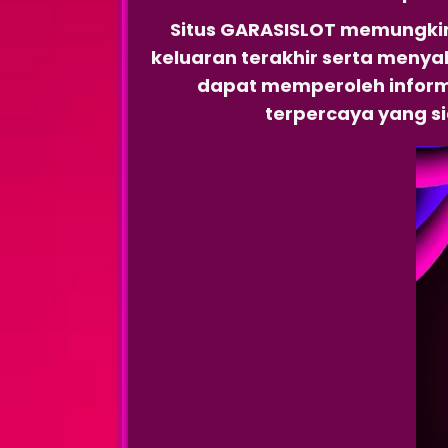
Situs GARASISLOT memungkin
keluaran terakhir serta menyak
dapat memperoleh inform
terpercaya yang s