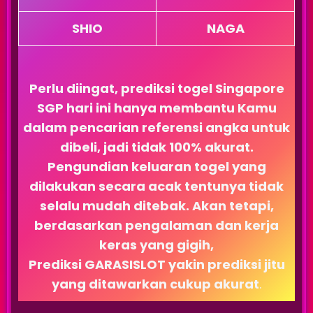
SHIO
NAGA
Perlu diingat, prediksi togel Singapore
SGP hari ini hanya membantu Kamu
dalam pencarian referensi angka untuk
dibeli, jadi tidak 100% akurat.
Pengundian keluaran togel yang
dilakukan secara acak tentunya tidak
selalu mudah ditebak. Akan tetapi,
berdasarkan pengalaman dan kerja
keras yang gigih,
Prediksi
GARASISLOT
yakin prediksi jitu
yang ditawarkan cukup akurat
.