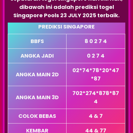
dibawah ini adalah prediksi togel
Singapore Pools 23 JULY 2025 terbaik.
PREDIKSI SINGAPORE
BBFS
8 0 2 7 4
ANGKA JADI
0 2 7 4
02*74*78*20*47
ANGKA MAIN 2D
*87
702*274*878*87
ANGKA MAIN 3D
4
COLOK BEBAS
4 & 7
KEMBAR
44 & 77