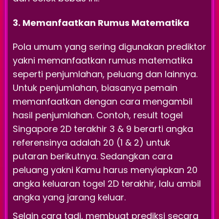
3. Memanfaatkan Rumus Matematika
Pola umum yang sering digunakan prediktor
yakni memanfaatkan rumus matematika
seperti penjumlahan, peluang dan lainnya.
Untuk penjumlahan, biasanya pemain
memanfaatkan dengan cara mengambil
hasil penjumlahan. Contoh, result togel
Singapore 2D terakhir 3 & 9 berarti angka
referensinya adalah 20 (1 & 2) untuk
putaran berikutnya. Sedangkan cara
peluang yakni Kamu harus menyiapkan 20
angka keluaran togel 2D terakhir, lalu ambil
angka yang jarang keluar.
Selain cara tadi, membuat prediksi secara