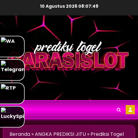
Skip
10 Agustus 2026
08:07:49
to
content
Primary
Menu
Beranda
»
ANGKA PREDIKSI JITU
»
Prediksi Togel