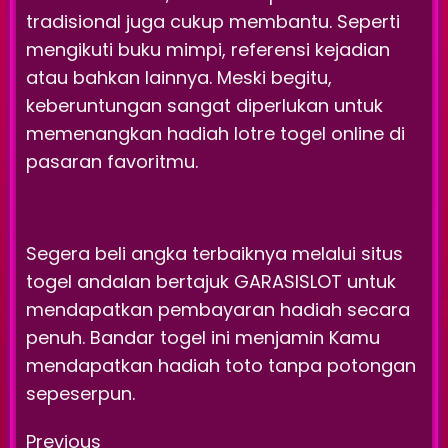
tradisional juga cukup membantu. Seperti
mengikuti buku mimpi, referensi kejadian
atau bahkan lainnya. Meski begitu,
keberuntungan sangat diperlukan untuk
memenangkan hadiah lotre togel online di
pasaran favoritmu.
Segera beli angka terbaiknya melalui situs
togel andalan bertajuk
GARASISLOT
untuk
mendapatkan pembayaran hadiah secara
penuh. Bandar togel ini menjamin Kamu
mendapatkan hadiah toto tanpa potongan
sepeserpun.
Continue
Previous