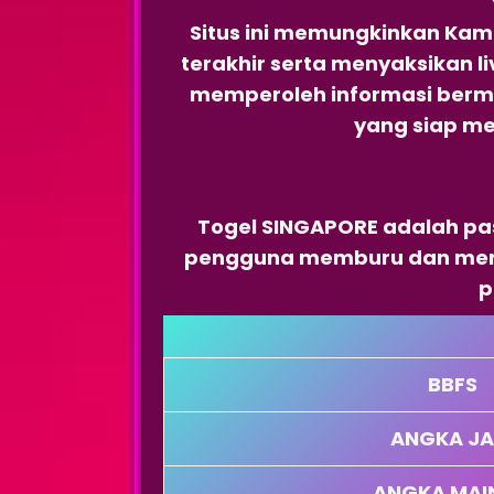
Situs ini memungkinkan Kam
terakhir serta menyaksikan l
memperoleh informasi berm
yang siap m
Togel SINGAPORE adalah pasa
pengguna memburu dan mencar
p
BBFS
ANGKA JA
ANGKA MAI