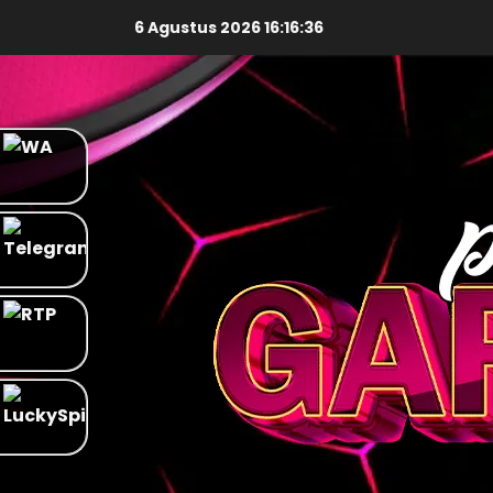
Skip
6 Agustus 2026
16:16:38
to
content