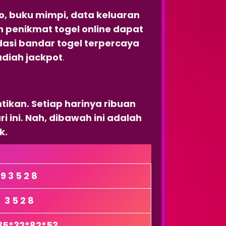
, buku mimpi, data keluaran
h penikmat togel online dapat
asi bandar togel terpercaya
diah jackpot
.
tikan. Setiap harinya ribuan
ri ini. Nah, dibawah ini adalah
k.
9 3 5 2 8
3 5 2 8
35*32*82*53