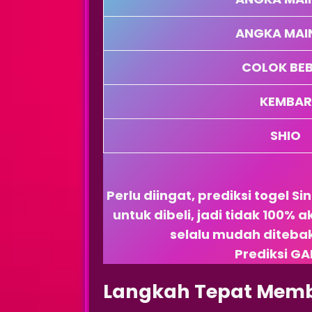
ANGKA MAI
COLOK BE
KEMBAR
SHIO
Perlu diingat, prediksi togel
untuk dibeli, jadi tidak 100%
selalu mudah ditebak
Prediksi
GA
Langkah Tepat Membu