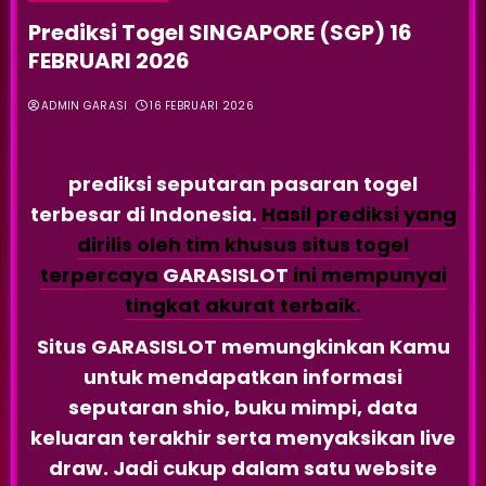
Prediksi Togel SINGAPORE (SGP) 16
FEBRUARI 2026
ADMIN GARASI
16 FEBRUARI 2026
prediksi seputaran pasaran togel
terbesar di Indonesia.
Hasil prediksi yang
dirilis oleh tim khusus situs togel
terpercaya
GARASISLOT
ini mempunyai
tingkat akurat terbaik.
Situs
GARASISLOT
memungkinkan Kamu
untuk mendapatkan informasi
seputaran shio, buku mimpi, data
keluaran terakhir serta menyaksikan live
draw. Jadi cukup dalam satu website