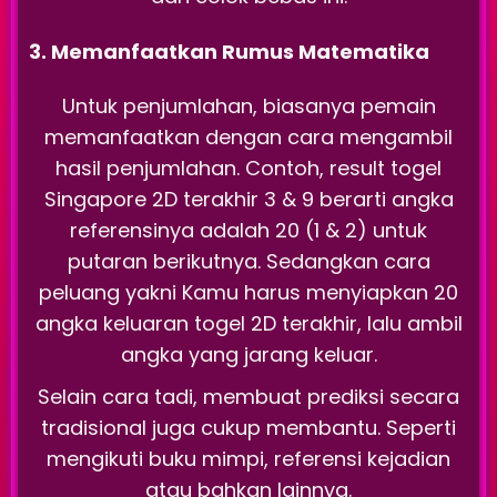
3. Memanfaatkan Rumus Matematika
Untuk penjumlahan, biasanya pemain
memanfaatkan dengan cara mengambil
hasil penjumlahan. Contoh, result togel
Singapore 2D terakhir 3 & 9 berarti angka
referensinya adalah 20 (1 & 2) untuk
putaran berikutnya. Sedangkan cara
peluang yakni Kamu harus menyiapkan 20
angka keluaran togel 2D terakhir, lalu ambil
angka yang jarang keluar.
Selain cara tadi, membuat prediksi secara
tradisional juga cukup membantu. Seperti
mengikuti buku mimpi, referensi kejadian
atau bahkan lainnya.