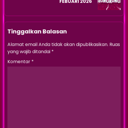
FEBUARI 2026
post:
Tinggalkan Balasan
Alamat email Anda tidak akan dipublikasikan.
Ruas
yang wajib ditandai
*
Komentar
*