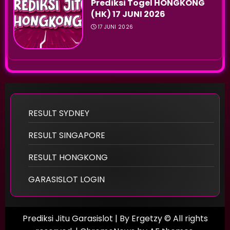
Prediksi Togel HONGKONG
(HK) 17 JUNI 2026
17 JUNI 2026
RESULT SYDNEY
RESULT SINGAPORE
RESULT HONGKONG
GARASISLOT LOGIN
Prediksi Jitu Garasislot | By Ergetzy © All rights