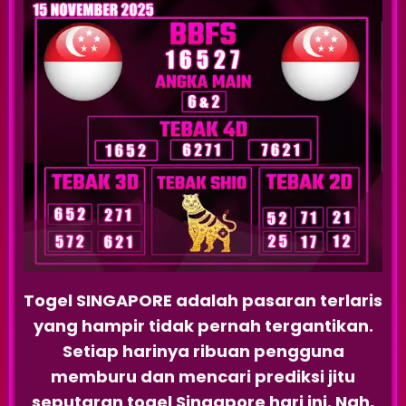
Togel SINGAPORE adalah pasaran terlaris
yang hampir tidak pernah tergantikan.
Setiap harinya ribuan pengguna
memburu dan mencari prediksi jitu
seputaran togel Singapore hari ini. Nah,