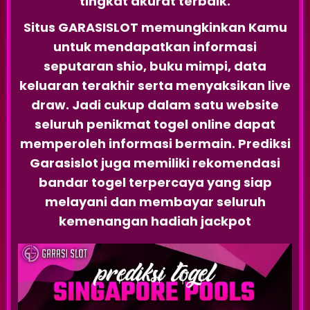
tingkat akurat terbaik.
Situs GARASISLOT memungkinkan Kamu
untuk mendapatkan informasi
seputaran shio, buku mimpi, data
keluaran terakhir serta menyaksikan live
draw. Jadi cukup dalam satu website
seluruh penikmat togel online dapat
memperoleh informasi bermain.
Prediksi
Garasislot
juga memiliki rekomendasi
bandar togel terpercaya yang siap
melayani dan membayar seluruh
kemenangan hadiah jackpot