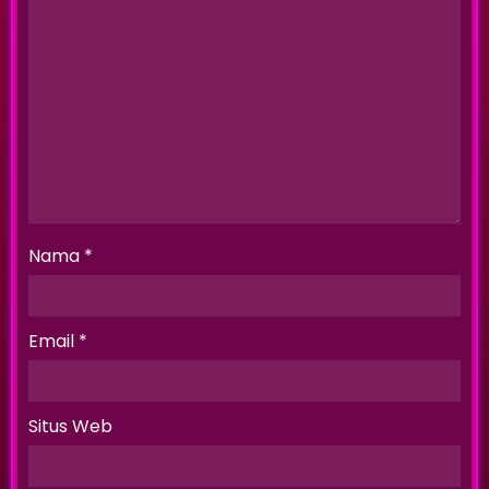
Nama
*
Email
*
Situs Web