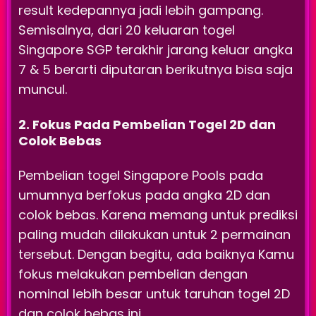
result kedepannya jadi lebih gampang.
Semisalnya, dari 20 keluaran togel
Singapore SGP terakhir jarang keluar angka
7 & 5 berarti diputaran berikutnya bisa saja
muncul.
2. Fokus Pada Pembelian Togel 2D dan
Colok Bebas
Pembelian togel Singapore Pools pada
umumnya berfokus pada angka 2D dan
colok bebas. Karena memang untuk prediksi
paling mudah dilakukan untuk 2 permainan
tersebut. Dengan begitu, ada baiknya Kamu
fokus melakukan pembelian dengan
nominal lebih besar untuk taruhan togel 2D
dan colok bebas ini.