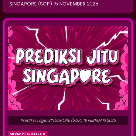
SINGAPORE (SGP) 15 NOVEMBER 2025
Prediksi Togel SINGAPORE (SGP) 19 FEBRUARI 2026
ANGKA PREDIKSI JITU