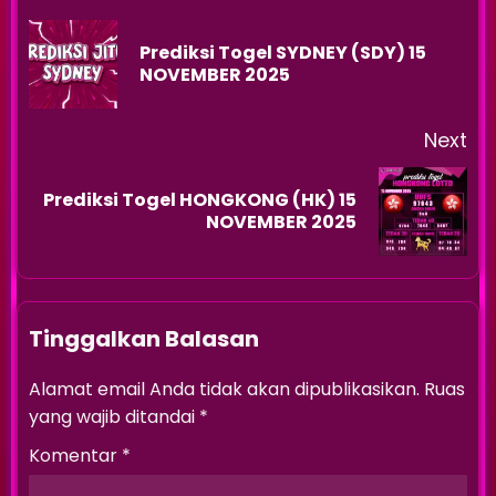
Reading
Prediksi Togel SYDNEY (SDY) 15
Pr
NOVEMBER 2025
po
Next
Prediksi Togel HONGKONG (HK) 15
Next
NOVEMBER 2025
post:
Tinggalkan Balasan
Alamat email Anda tidak akan dipublikasikan.
Ruas
yang wajib ditandai
*
Komentar
*