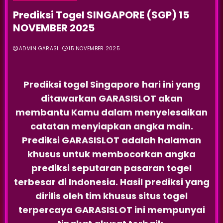
Prediksi Togel SINGAPORE (SGP) 15
NOVEMBER 2025
ADMIN GARASI
15 NOVEMBER 2025
Prediksi togel Singapore
hari ini yang
ditawarkan
GARASISLOT
akan
membantu Kamu dalam menyelesaikan
catatan menyiapkan angka main.
Prediksi
GARASISLOT
adalah halaman
khusus untuk membocorkan angka
prediksi seputaran pasaran togel
terbesar di Indonesia. Hasil prediksi yang
dirilis oleh tim khusus situs togel
terpercaya
GARASISLOT
ini mempunyai