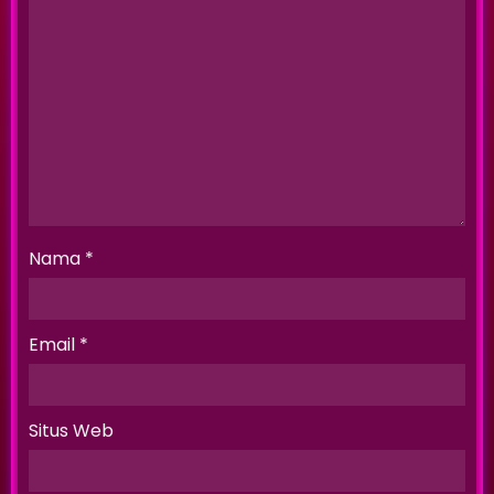
Nama
*
Email
*
Situs Web