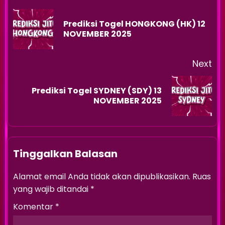
Reading
Prediksi Togel HONGKONG (HK) 12
Pr
NOVEMBER 2025
po
Next
Prediksi Togel SYDNEY (SDY) 13
Next
NOVEMBER 2025
post:
Tinggalkan Balasan
Alamat email Anda tidak akan dipublikasikan.
Ruas
yang wajib ditandai
*
Komentar
*