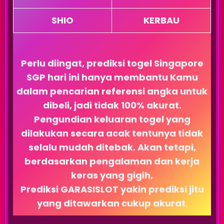
SHIO
KERBAU
Perlu diingat, prediksi togel Singapore
SGP hari ini hanya membantu Kamu
dalam pencarian referensi angka untuk
dibeli, jadi tidak 100% akurat.
Pengundian keluaran togel yang
dilakukan secara acak tentunya tidak
selalu mudah ditebak. Akan tetapi,
berdasarkan pengalaman dan kerja
keras yang gigih,
Prediksi
GARASISLOT
yakin prediksi jitu
yang ditawarkan cukup akurat
.