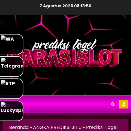
Skip
7 Agustus 2026
08:13:51
to
content
Primary
Menu
Beranda
»
ANGKA PREDIKSI JITU
»
Prediksi Togel