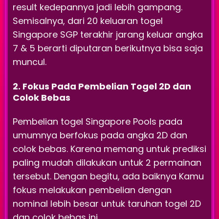
result kedepannya jadi lebih gampang.
Semisalnya, dari 20 keluaran togel
Singapore SGP terakhir jarang keluar angka
7 & 5 berarti diputaran berikutnya bisa saja
muncul.
2. Fokus Pada Pembelian Togel 2D dan
Colok Bebas
Pembelian togel Singapore Pools pada
umumnya berfokus pada angka 2D dan
colok bebas. Karena memang untuk prediksi
paling mudah dilakukan untuk 2 permainan
tersebut. Dengan begitu, ada baiknya Kamu
fokus melakukan pembelian dengan
nominal lebih besar untuk taruhan togel 2D
dan colok bebas ini.