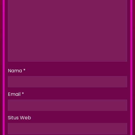
Nama
*
Email
*
Situs Web