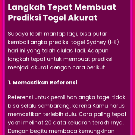
Langkah Tepat Membuat
Prediksi Togel Akurat
Supaya lebih mantap lagi, bisa putar
kembali angka prediksi togel Sydney (HK)
hari ini yang telah diulas tadi. Adapun
langkah tepat untuk membuat prediksi
menjadi akurat dengan cara berikut :
1. Memastikan Referensi
Referensi untuk pemilihan angka togel tidak
bisa selalu sembarang, karena Kamu harus
memastikan terlebih dulu. Cara paling tepat
yakni melihat 20 data keluaran terakhirnya.
Dengan begitu membaca kemungkinan