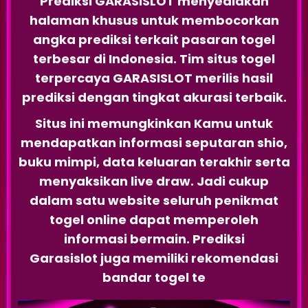
Prediksi
GARASISLOT
menyediakan
halaman khusus untuk membocorkan
angka prediksi terkait pasaran togel
terbesar di Indonesia. Tim situs togel
terpercaya
GARASISLOT
merilis hasil
prediksi dengan tingkat akurasi terbaik.
Situs ini memungkinkan Kamu untuk
mendapatkan informasi seputaran shio,
buku mimpi, data keluaran terakhir serta
menyaksikan live draw. Jadi cukup
dalam satu website seluruh penikmat
togel online dapat memperoleh
informasi bermain.
Prediksi
Garasislot
juga memiliki rekomendasi
bandar togel te