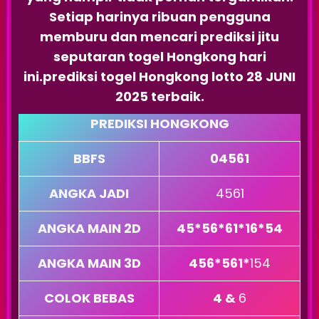
Setiap harinya ribuan pengguna
memburu dan mencari prediksi jitu
seputaran togel Hongkong hari
ini.prediksi togel Hongkong lotto 28 JUNI
2025 terbaik.
PREDIKSI HONGKONG
BBFS
04561
ANGKA JADI
4561
ANGKA MAIN 2D
45*56*61*16*54
ANGKA MAIN 3D
456*561*
154
COLOK BEBAS
4 &
6