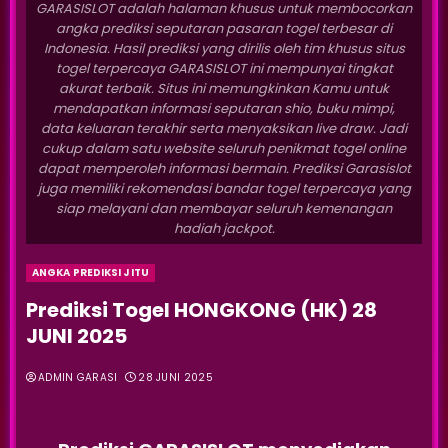
GARASISLOT adalah halaman khusus untuk membocorkan
angka prediksi seputaran pasaran togel terbesar di
Indonesia. Hasil prediksi yang dirilis oleh tim khusus situs
togel terpercaya GARASISLOT ini mempunyai tingkat
akurat terbaik. Situs ini memungkinkan Kamu untuk
mendapatkan informasi seputaran shio, buku mimpi,
data keluaran terakhir serta menyaksikan live draw. Jadi
cukup dalam satu website seluruh penikmat togel online
dapat memperoleh informasi bermain. Prediksi Garasislot
juga memiliki rekomendasi bandar togel terpercaya yang
siap melayani dan membayar seluruh kemenangan
hadiah jackpot.
ANGKA PREDIKSI JITU
Prediksi Togel HONGKONG (HK) 28
JUNI 2025
ADMIN GARASI
28 JUNI 2025