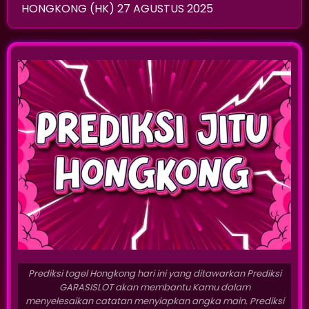
HONGKONG (HK) 27 AGUSTUS 2025
Prediksi togel Hongkong hari ini yang ditawarkan Prediksi
GARASISLOT akan membantu Kamu dalam
menyelesaikan catatan menyiapkan angka main. Prediksi