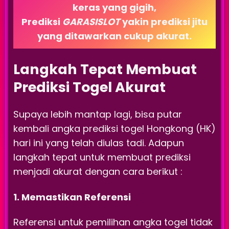
keras yang gigih,
Prediksi
GARASISLOT
yakin prediksi jitu
yang ditawarkan cukup akurat.
Langkah Tepat Membuat
Prediksi Togel Akurat
Supaya lebih mantap lagi, bisa putar
kembali angka prediksi togel Hongkong (HK)
hari ini yang telah diulas tadi. Adapun
langkah tepat untuk membuat prediksi
menjadi akurat dengan cara berikut :
1. Memastikan Referensi
Referensi untuk pemilihan angka togel tidak