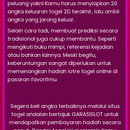
peluang yakni Kamu harus menyiapkan 20
angka keluaran togel 2D terakhir, lalu ambil
angka yang jarang keluar.
Selain cara tadi, membuat prediksi secara
tradisional juga cukup membantu. Seperti
mengikuti buku mimpi, referensi kejadian
atau bahkan lainnya. Meski begitu,
keberuntungan sangat diperlukan untuk
memenangkan hadiah lotre togel online di
pasaran favoritmu.
Segera beli angka terbaiknya melalui situs
togel andalan bertajuk
GARASISLOT
untuk
mendapatkan pembayaran hadiah secara