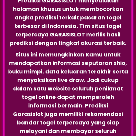
Prediksi
GARASISLOT
menyediakan
halaman khusus untuk membocorkan
angka prediksi terkait pasaran togel
terbesar di Indonesia. Tim situs togel
terpercaya
GARASISLOT
merilis hasil
prediksi dengan tingkat akurasi terbaik.
Situs ini memungkinkan Kamu untuk
mendapatkan informasi seputaran shio,
buku mimpi, data keluaran terakhir serta
menyaksikan live draw. Jadi cukup
dalam satu website seluruh penikmat
togel online dapat memperoleh
informasi bermain.
Prediksi
Garasislot
juga memiliki rekomendasi
bandar togel terpercaya yang siap
melayani dan membayar seluruh