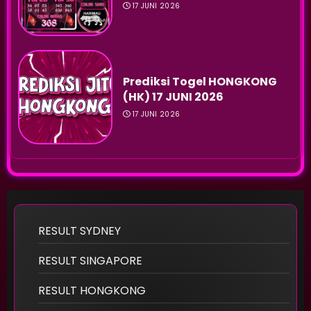
17 JUNI 2026
Prediksi Togel HONGKONG
(HK) 17 JUNI 2026
17 JUNI 2026
RESULT SYDNEY
RESULT SINGAPORE
RESULT HONGKONG