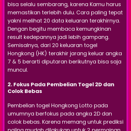
bisa selalu sembarang, karena Kamu harus
memastikan terlebih dulu. Cara paling tepat
yakni melihat 20 data keluaran terakhirnya.
Dengan begitu membaca kemungkinan
result kedepannya jadi lebih gampang.
Semisalnya, dari 20 keluaran togel
Hongkong (HK) terakhir jarang keluar angka
7 & 5 berarti diputaran berikutnya bisa saja
muncul.
2. Fokus Pada Pembelian Togel 2D dan
Colok Bebas
Pembelian togel Hongkong Lotto pada
umumnya berfokus pada angka 2D dan
colok bebas. Karena memang untuk prediksi
paling mudah dilakukan untuk 2 permainan