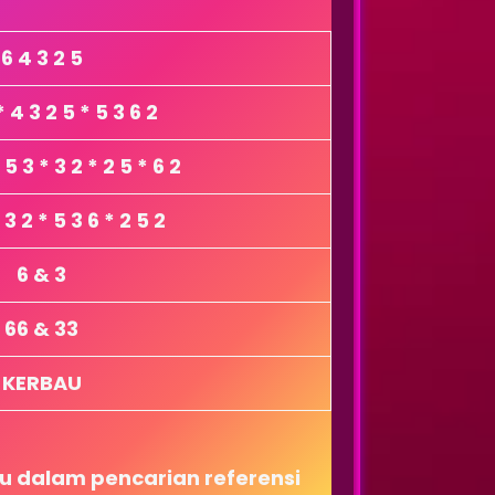
6 4 3 2 5
* 4 3 2 5 * 5 3 6 2
 5 3 * 3 2 * 2 5 * 6 2
 3 2 * 5 3 6 * 2 5 2
6 & 3
66 & 33
KERBAU
u dalam pencarian referensi