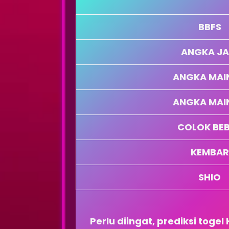
BBFS
ANGKA JA
ANGKA MAI
ANGKA MAI
COLOK BE
KEMBAR
SHIO
Perlu diingat, prediksi to