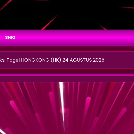
SHIO
iksi Togel HONGKONG (HK) 24 AGUSTUS 2025