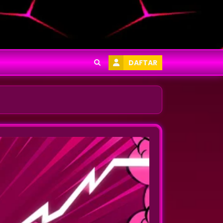
DAFTAR