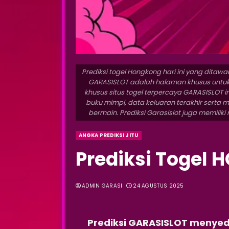
Prediksi togel Hongkong hari ini yang dit
GARASISLOT adalah halaman khusus untuk me
khusus situs togel terpercaya GARASISLOT 
buku mimpi, data keluaran terakhir serta 
bermain. Prediksi Garasislot juga memil
ANGKA PREDIKSI JITU
Prediksi Togel
ADMIN GARASI
24 AGUSTUS 2025
Prediksi
GARASISLOT
menyedi