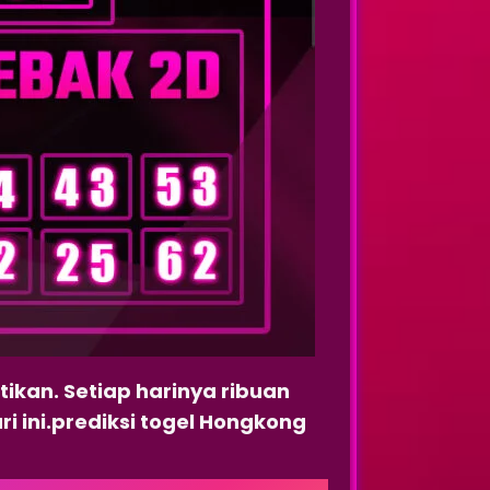
ikan. Setiap harinya ribuan
 ini.prediksi togel Hongkong