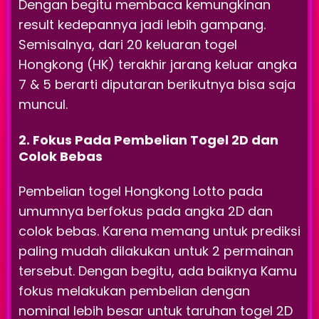
Dengan begitu membaca kemungkinan
result kedepannya jadi lebih gampang.
Semisalnya, dari 20 keluaran togel
Hongkong (HK) terakhir jarang keluar angka
7 & 5 berarti diputaran berikutnya bisa saja
muncul.
2. Fokus Pada Pembelian Togel 2D dan
Colok Bebas
Pembelian togel Hongkong Lotto pada
umumnya berfokus pada angka 2D dan
colok bebas. Karena memang untuk prediksi
paling mudah dilakukan untuk 2 permainan
tersebut. Dengan begitu, ada baiknya Kamu
fokus melakukan pembelian dengan
nominal lebih besar untuk taruhan togel 2D