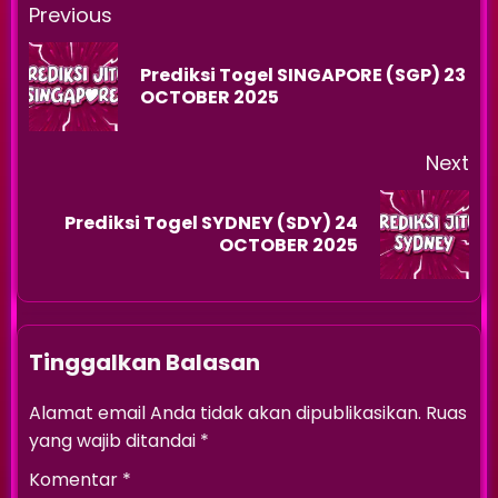
Continue
Previous
Reading
Prediksi Togel SINGAPORE (SGP) 23
Pr
OCTOBER 2025
po
Next
Prediksi Togel SYDNEY (SDY) 24
Next
OCTOBER 2025
post:
Tinggalkan Balasan
Alamat email Anda tidak akan dipublikasikan.
Ruas
yang wajib ditandai
*
Komentar
*