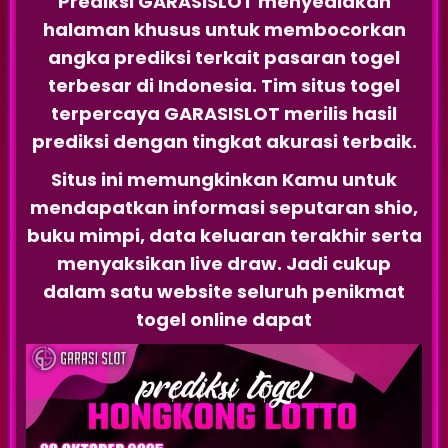
Prediksi
GARASISLOT
menyediakan
halaman khusus untuk membocorkan
angka prediksi terkait pasaran togel
terbesar di Indonesia. Tim situs togel
terpercaya
GARASISLOT
merilis hasil
prediksi dengan tingkat akurasi terbaik.
Situs ini memungkinkan Kamu untuk
mendapatkan informasi seputaran shio,
buku mimpi, data keluaran terakhir serta
menyaksikan live draw. Jadi cukup
dalam satu website seluruh penikmat
togel online dapat