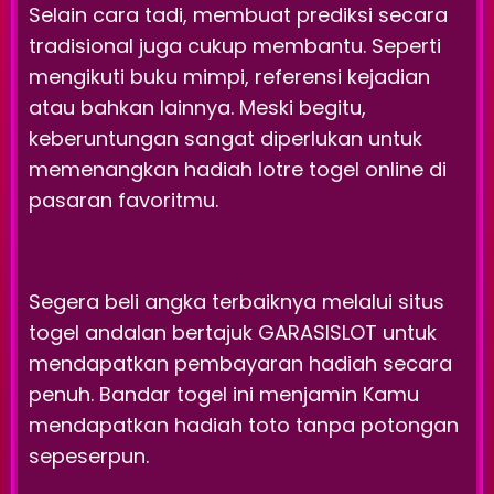
Selain cara tadi, membuat prediksi secara
tradisional juga cukup membantu. Seperti
mengikuti buku mimpi, referensi kejadian
atau bahkan lainnya. Meski begitu,
keberuntungan sangat diperlukan untuk
memenangkan hadiah lotre togel online di
pasaran favoritmu.
Segera beli angka terbaiknya melalui situs
togel andalan bertajuk
GARASISLOT
untuk
mendapatkan pembayaran hadiah secara
penuh. Bandar togel ini menjamin Kamu
mendapatkan hadiah toto tanpa potongan
sepeserpun.