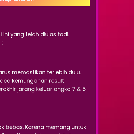
ini yang telah diulas tadi.
 :
arus memastikan terlebih dulu.
baca kemungkinan result
rakhir jarang keluar angka 7 & 5
ok bebas. Karena memang untuk