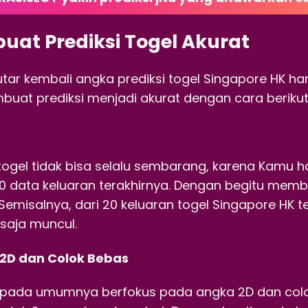
at Prediksi Togel Akurat
ar kembali angka prediksi togel Singapore HK hari 
uat prediksi menjadi akurat dengan cara berikut
togel tidak bisa selalu sembarang, karena Kamu h
 20 data keluaran terakhirnya. Dengan begitu mem
emisalnya, dari 20 keluaran togel Singapore HK te
 saja muncul.
 2D dan Colok Bebas
s pada umumnya berfokus pada angka 2D dan col