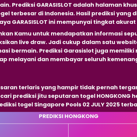
in. Prediksi
GARASISLOT
adalah halaman khu
l terbesar di Indonesia. Hasil prediksi yang dir
caya
GARASISLOT
ini mempunyai tingkat akurat 
kan Kamu untuk mendapatkan informasi seput
sikan live draw. Jadi cukup dalam satu websit
asi bermain.
Prediksi Garasislot
juga memiliki
iap melayani dan membayar seluruh kemenang
ran terlaris yang hampir tidak pernah tergant
i prediksi jitu seputaran togel
HONGKONG
h
ediksi togel Singapore Pools 02 JULY 2025 terba
PREDIKSI
HONGKONG