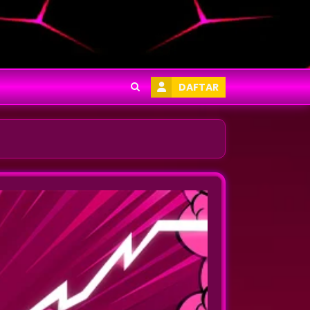
DAFTAR