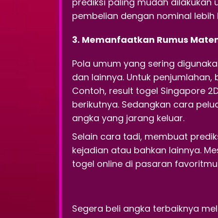
prediksi paling mudah dilakukan
pembelian dengan nominal lebih b
3. Memanfaatkan Rumus Mate
Pola umum yang sering digunaka
dan lainnya. Untuk penjumlahan
Contoh, result togel Singapore 2D
berikutnya. Sedangkan cara pelua
angka yang jarang keluar.
Selain cara tadi, membuat predik
kejadian atau bahkan lainnya. M
togel online di pasaran favoritmu
Segera beli angka terbaiknya mela