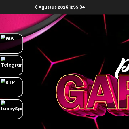
Skip
8 Agustus 2026
11:55:35
to
content