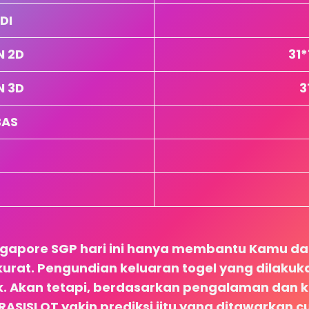
DI
N 2D
31*
N 3D
3
BAS
 Singapore SGP hari ini hanya membantu Kamu d
 akurat. Pengundian keluaran togel yang dilaku
. Akan tetapi, berdasarkan pengalaman dan ke
RASISLOT
yakin prediksi jitu yang ditawarkan 