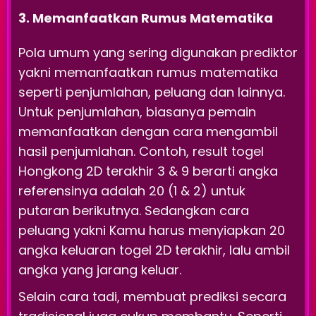
3. Memanfaatkan Rumus Matematika
Pola umum yang sering digunakan prediktor
yakni memanfaatkan rumus matematika
seperti penjumlahan, peluang dan lainnya.
Untuk penjumlahan, biasanya pemain
memanfaatkan dengan cara mengambil
hasil penjumlahan. Contoh, result togel
Hongkong 2D terakhir 3 & 9 berarti angka
referensinya adalah 20 (1 & 2) untuk
putaran berikutnya. Sedangkan cara
peluang yakni Kamu harus menyiapkan 20
angka keluaran togel 2D terakhir, lalu ambil
angka yang jarang keluar.
Selain cara tadi, membuat prediksi secara