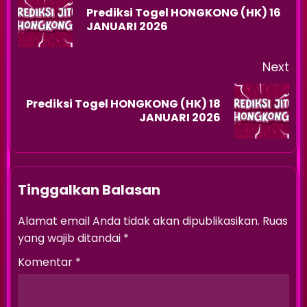
Reading
Prediksi Togel HONGKONG (HK) 16
Pr
JANUARI 2026
po
Next
Prediksi Togel HONGKONG (HK) 18
Next
JANUARI 2026
post:
Tinggalkan Balasan
Alamat email Anda tidak akan dipublikasikan.
Ruas
yang wajib ditandai
*
Komentar
*