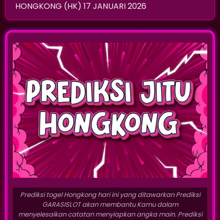
HONGKONG (HK) 17 JANUARI 2026
Prediksi togel Hongkong hari ini yang ditawarkan Prediksi
GARASISLOT akan membantu Kamu dalam
menyelesaikan catatan menyiapkan angka main. Prediksi