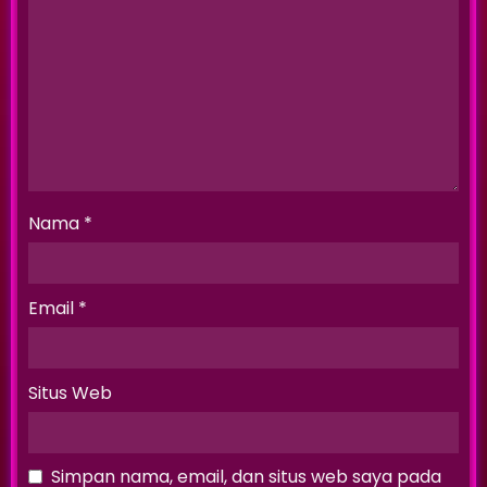
Nama
*
Email
*
Situs Web
Simpan nama, email, dan situs web saya pada