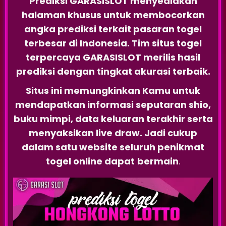
Prediksi
GARASISLOT
menyediakan
halaman khusus untuk membocorkan
angka prediksi terkait pasaran togel
terbesar di Indonesia. Tim situs togel
terpercaya
GARASISLOT
merilis hasil
prediksi dengan tingkat akurasi terbaik.
Situs ini memungkinkan Kamu untuk
mendapatkan informasi seputaran shio,
buku mimpi, data keluaran terakhir serta
menyaksikan live draw. Jadi cukup
dalam satu website seluruh penikmat
togel online dapat
bermain
.