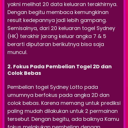
yakni melihat 20 data keluaran terakhirnya.
Dengan begitu membaca kemungkinan
result kedepannya jadi lebih gampang.
Semisalnya, dari 20 keluaran togel Sydney
(HK) terakhir jarang keluar angka 7 & 5
berarti diputaran berikutnya bisa saja
muncul.
2. Fokus Pada Pembelian Togel 2D dan
Colok Bebas
Pembelian togel Sydney Lotto pada
umumnya berfokus pada angka 2D dan
colok bebas. Karena memang untuk prediksi
paling mudah dilakukan untuk 2 permainan
tersebut. Dengan begitu, ada baiknya Kamu
fokus melakukan pembelian dengan