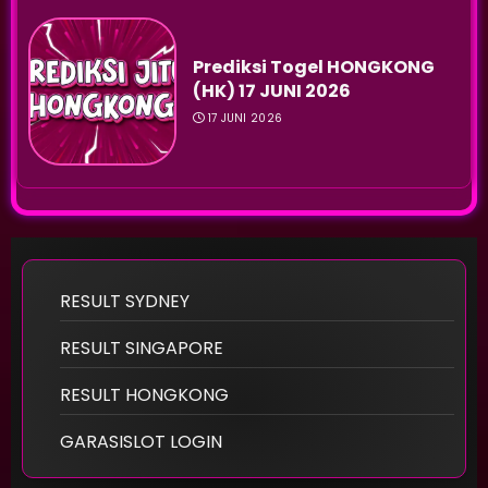
Prediksi Togel HONGKONG
(HK) 17 JUNI 2026
17 JUNI 2026
RESULT SYDNEY
RESULT SINGAPORE
RESULT HONGKONG
GARASISLOT LOGIN