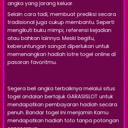
angka yang jarang keluar.
Selain cara tadi, membuat prediksi secara
tradisional juga cukup membantu. Seperti
mengikuti buku mimpi, referensi kejadian
atau bahkan lainnya. Meski begitu,
keberuntungan sangat diperlukan untuk
memenangkan hadiah lotre togel online di
pasaran favoritmu.
Segera beli angka terbaiknya melalui situs
togel andalan bertajuk
GARASISLOT
untuk
mendapatkan pembayaran hadiah secara
penuh. Bandar togel ini menjamin Kamu
mendapatkan hadiah toto tanpa potongan