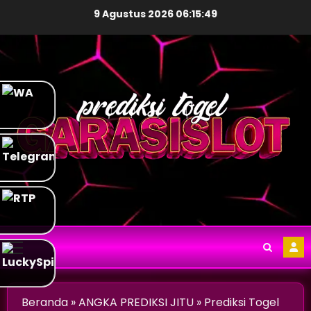
Skip
9 Agustus 2026
06:15:50
to
content
Primary
Menu
Beranda
»
ANGKA PREDIKSI JITU
»
Prediksi Togel