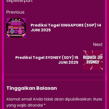
sepeserpun.
Continue
Previous
Reading
Prediksi Togel SINGAPORE (SGP) 14
Pr
JUNI 2025
po
Next
Prediksi Togel SYDNEY (SDY) 15
Next
JUNI 2025
post:
Tinggalkan Balasan
Alamat email Anda tidak akan dipublikasikan.
Ruas
yang wajib ditandai
*