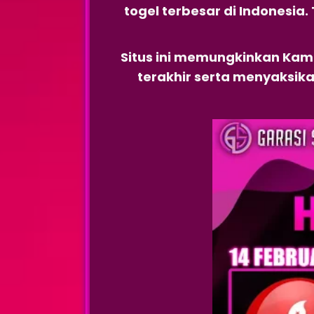
togel terbesar di Indonesia.
Situs ini memungkinkan Kam
terakhir serta menyaksika