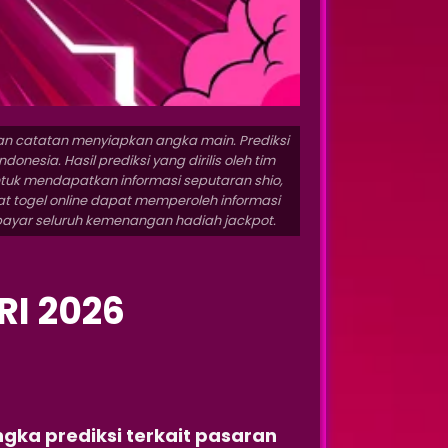
an catatan menyiapkan angka main. Prediksi
esia. Hasil prediksi yang dirilis oleh tim
ntuk mendapatkan informasi seputaran shio,
at togel online dapat memperoleh informasi
bayar seluruh kemenangan hadiah jackpot.
RI 2026
a prediksi terkait pasaran