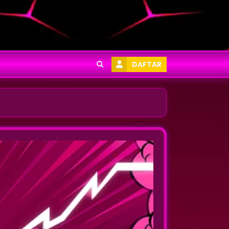
DAFTAR