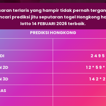
ran terlaris yang hampir tidak pernah tergant
i prediksi jitu seputaran togel Hongkong hari
lotto 14 FEBUARI 2026 terbaik.
PREDIKSI HONGKONG
DI
2 4 9 5 
N 2D
1 2 * 5 9 *
N 3D
1 4 2 * 2
BAS