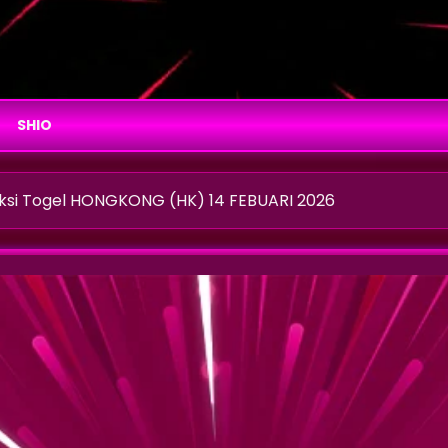
SHIO
iksi Togel HONGKONG (HK) 14 FEBUARI 2026