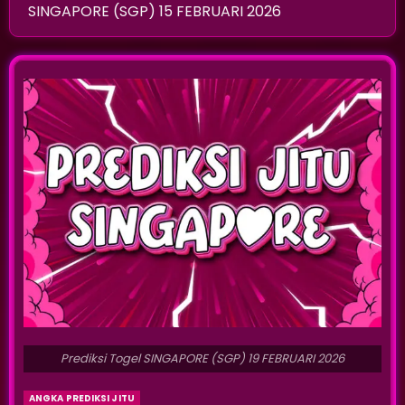
SINGAPORE (SGP) 15 FEBRUARI 2026
Prediksi Togel SINGAPORE (SGP) 19 FEBRUARI 2026
ANGKA PREDIKSI JITU