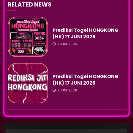
RELATED NEWS
Prediksi Togel HONGKONG
(HK) 17 JUNI 2026
17 JUNI 2026
Prediksi Togel HONGKONG
(HK) 17 JUNI 2026
17 JUNI 2026