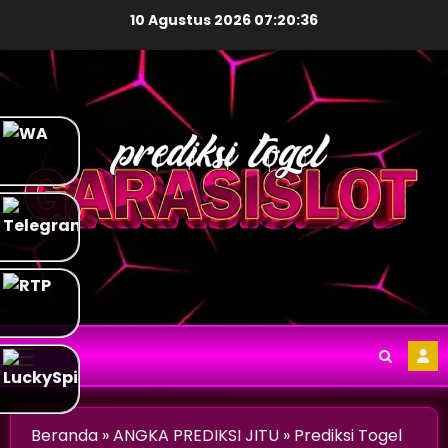
Skip
10 Agustus 2026
07:20:36
to
content
Primary
Menu
Beranda
»
ANGKA PREDIKSI JITU
»
Prediksi Togel