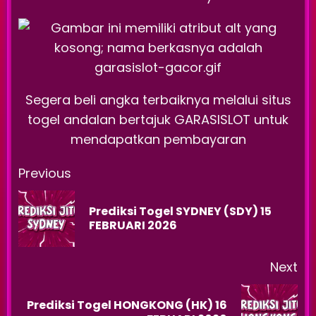
Segera beli angka terbaiknya melalui situs
togel andalan bertajuk
GARASISLOT
untuk
mendapatkan pembayaran
Continue
Previous
Reading
Prediksi Togel SYDNEY (SDY) 15
Pr
FEBRUARI 2026
po
Next
Prediksi Togel HONGKONG (HK) 16
Next