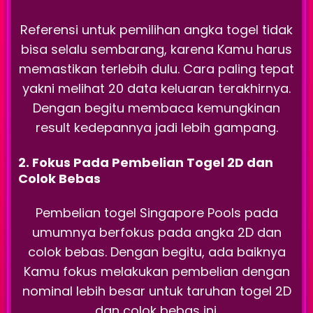
Referensi untuk pemilihan angka togel tidak
bisa selalu sembarang, karena Kamu harus
memastikan terlebih dulu. Cara paling tepat
yakni melihat 20 data keluaran terakhirnya.
Dengan begitu membaca kemungkinan
result kedepannya jadi lebih gampang.
2. Fokus Pada Pembelian Togel 2D dan
Colok Bebas
Pembelian togel Singapore Pools pada
umumnya berfokus pada angka 2D dan
colok bebas. Dengan begitu, ada baiknya
Kamu fokus melakukan pembelian dengan
nominal lebih besar untuk taruhan togel 2D
dan colok bebas ini.