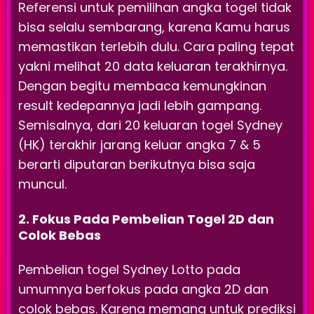
Referensi untuk pemilihan angka togel tidak
bisa selalu sembarang, karena Kamu harus
memastikan terlebih dulu. Cara paling tepat
yakni melihat 20 data keluaran terakhirnya.
Dengan begitu membaca kemungkinan
result kedepannya jadi lebih gampang.
Semisalnya, dari 20 keluaran togel Sydney
(HK) terakhir jarang keluar angka 7 & 5
berarti diputaran berikutnya bisa saja
muncul.
2. Fokus Pada Pembelian Togel 2D dan
Colok Bebas
Pembelian togel Sydney Lotto pada
umumnya berfokus pada angka 2D dan
colok bebas. Karena memang untuk prediksi