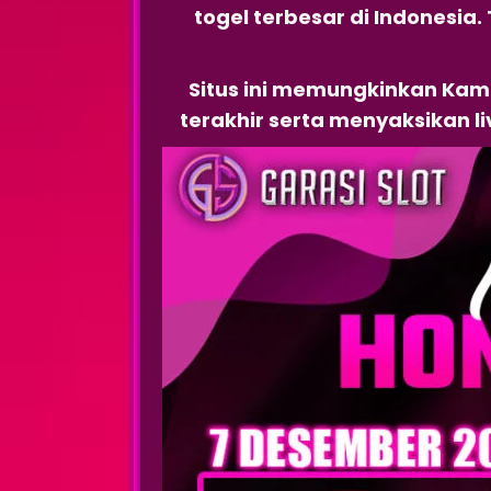
togel terbesar di Indonesia.
Situs ini memungkinkan Kam
terakhir serta menyaksikan l