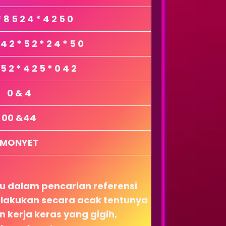
* 8 5 2 4 * 4 2 5 0
 4 2 * 5 2 * 2 4 * 5 0
 5 2 * 4 2 5 * 0 4 2
0 & 4
00 &44
MONYET
u dalam pencarian referensi
dilakukan secara acak tentunya
 kerja keras yang gigih,