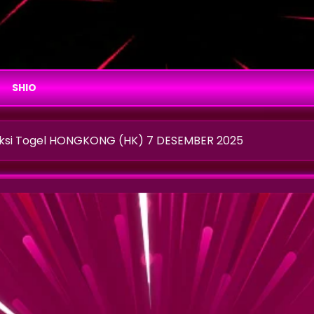
SHIO
iksi Togel HONGKONG (HK) 7 DESEMBER 2025