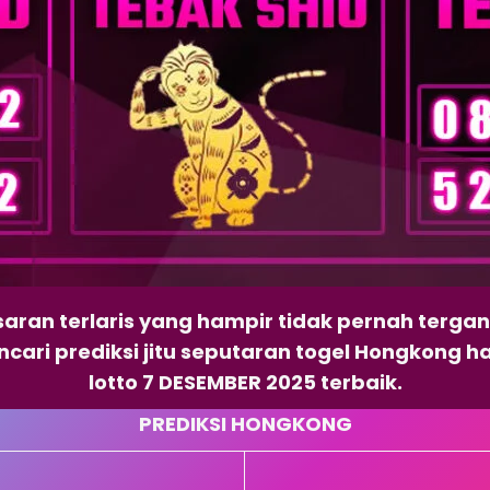
ran terlaris yang hampir tidak pernah tergant
i prediksi jitu seputaran togel Hongkong hari
lotto 7 DESEMBER 2025 terbaik.
PREDIKSI HONGKONG