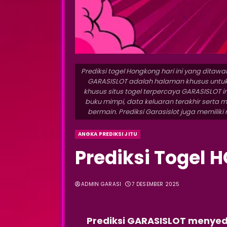
Prediksi togel Hongkong hari ini yang dit
GARASISLOT adalah halaman khusus untuk me
khusus situs togel terpercaya GARASISLOT 
buku mimpi, data keluaran terakhir serta 
bermain. Prediksi Garasislot juga memil
ANGKA PREDIKSI JITU
Prediksi Togel
ADMIN GARASI
7 DESEMBER 2025
Prediksi
GARASISLOT
menyedi