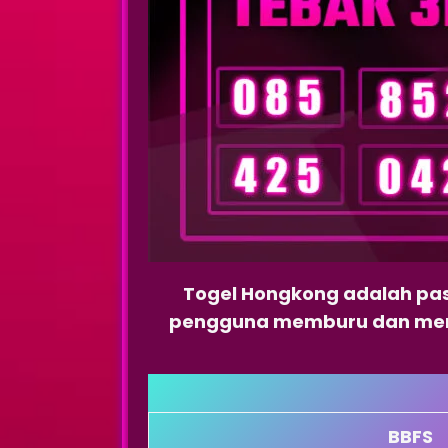
Togel Hongkong
adalah pasa
pengguna memburu dan mencar
BBFS