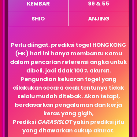
KEMBAR
99 & 55
SHIO
ANJING
Perlu diingat, prediksi togel HONGKONG
(HK) hari ini hanya membantu Kamu
dalam pencarian referensi angka untuk
dibeli, jadi tidak 100% akurat.
Pengundian keluaran togel yang
dilakukan secara acak tentunya tidak
selalu mudah ditebak. Akan tetapi,
berdasarkan pengalaman dan kerja
keras yang gigih,
Prediksi
GARASISLOT
yakin prediksi jitu
yang ditawarkan cukup akurat.