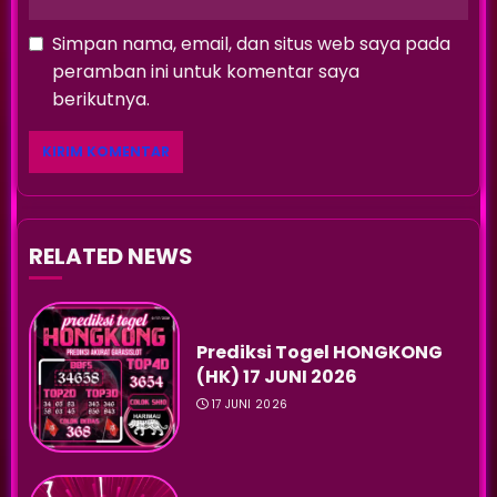
Simpan nama, email, dan situs web saya pada
peramban ini untuk komentar saya
berikutnya.
RELATED NEWS
Prediksi Togel HONGKONG
(HK) 17 JUNI 2026
17 JUNI 2026