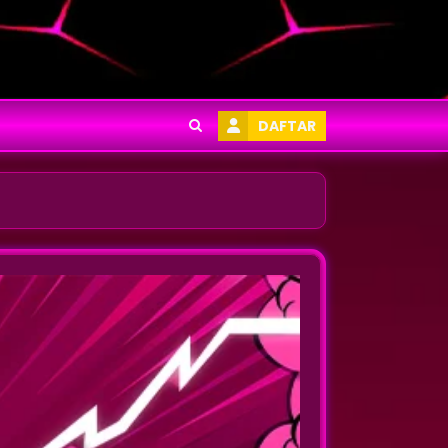
DAFTAR