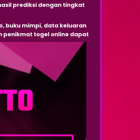
hasil prediksi dengan tingkat
, buku mimpi, data keluaran
h penikmat togel online dapat