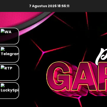
Skip
7 Agustus 2026
18:56:13
to
content