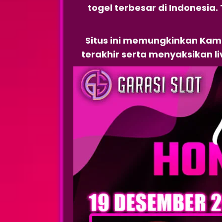
togel terbesar di Indonesia.
Situs ini memungkinkan Kam
terakhir serta menyaksikan l