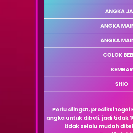
ANGKA JA
ANGKA MAI
ANGKA MAI
COLOK BE
KEMBAR
SHIO
Perlu diingat, prediksi to
angka untuk dibeli, jadi tida
tidak selalu mudah dite