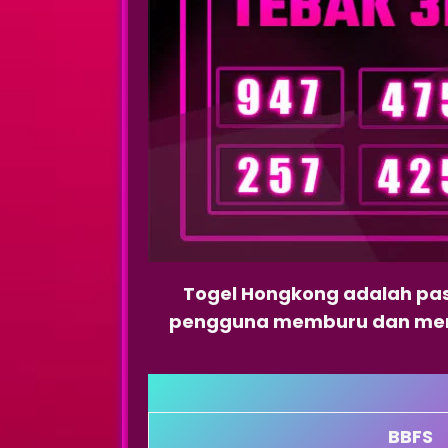
Togel Hongkong
adalah pasa
pengguna memburu dan mencar
BBFS